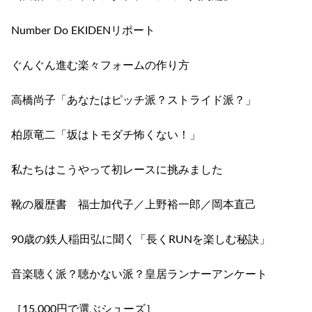
Number Do EKIDENリポート
ぐんぐん進む楽々フォームの作り方
高橋尚子「あなたはピッチ派？ストライド派？」
柏原竜二「坂はトモダチ怖くない！」
私たちはこうやって初レースに挑みました
靴の履歴書 福士加代子／上野裕一郎／岡本直己
90歳の鉄人稲田弘に聞く「長くRUNを楽しむ秘訣」
音楽聴く派？聴かない派？皇居ランナーアンケート
［15,000円で選ぶシューズ］