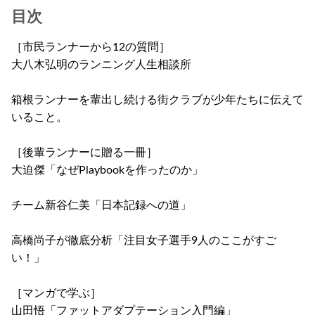
目次
［市民ランナーから12の質問］
大八木弘明のランニング人生相談所
箱根ランナーを輩出し続ける街クラブが少年たちに伝えて
いること。
［後輩ランナーに贈る一冊］
大迫傑「なぜPlaybookを作ったのか」
チーム新谷仁美「日本記録への道」
高橋尚子が徹底分析「注目女子選手9人のここがすご
い！」
［マンガで学ぶ］
山田悟「ファットアダプテーション入門編」