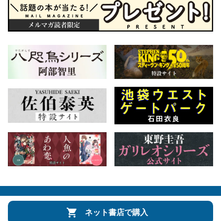
会社概要
自費出版のご案内
お問合せ
ネット書店で購入
株式会社文藝春秋
文春オンライン
Number Web
CREA WEB