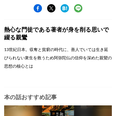
熱心な門徒である著者が身を削る思いで
綴る親鸞
13世紀日本。収奪と貧窮の時代に、善人でいては生き延
びられない衆生を救うため阿弥陀仏の信仰を深めた親鸞の
思想の核心とは
本の話おすすめ記事