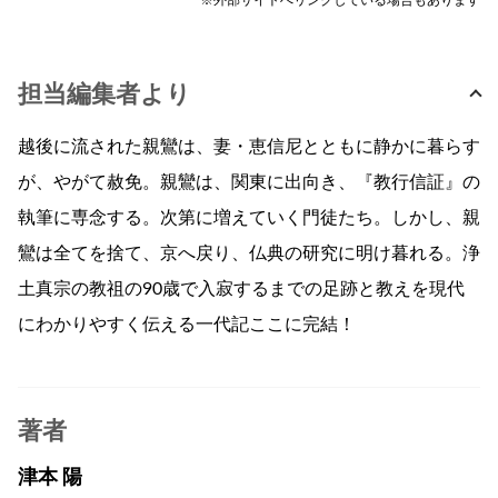
※外部サイトへリンクしている場合もあります
担当編集者より
越後に流された親鸞は、妻・恵信尼とともに静かに暮らす
が、やがて赦免。親鸞は、関東に出向き、『教行信証』の
執筆に専念する。次第に増えていく門徒たち。しかし、親
鸞は全てを捨て、京へ戻り、仏典の研究に明け暮れる。浄
土真宗の教祖の90歳で入寂するまでの足跡と教えを現代
にわかりやすく伝える一代記ここに完結！
著者
津本 陽