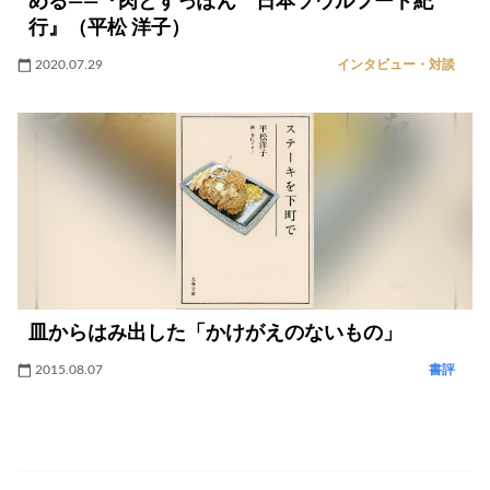
める――『肉とすっぽん 日本ソウルフード紀
行』（平松 洋子）
2020.07.29
インタビュー・対談
皿からはみ出した「かけがえのないもの」
2015.08.07
書評