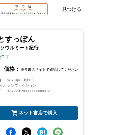
見つける
とすっぽん
ソウルミート紀行
洋子
価格：
※各書店サイトで確認してください
日
2023年03月08日
ンル
ノンフィクション
ド
1679201500000000000V
ネット書店で購入