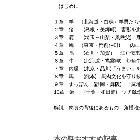
はじめに
１章 羊 （北海道・白糠）羊男たち
２章 猪 (島根・美郷町) 害獣を
３章 鹿 (埼玉～山梨・奥秩父) 
４章 鳩 （東京・門前仲町) 「肉
５章 鴨 (石川・加賀） 江戸伝来
６章 牛 (北海道・襟裳岬) 短角
７章 内臓 (東京・品川)「うまい」
８章 馬 (熊本) 馬肉文化を守り
９章 すっぽん (静岡・舞阪) 「露
10章 鯨 (千葉・和田浦) ツチ鯨
解説 肉食の背後にあるもの 角幡唯
本の話おすすめ記事