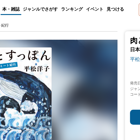
本・雑誌
ジャンルでさがす
ランキング
イベント
見つける
ト紀行
肉
日本
平松
発売
ジャ
コー