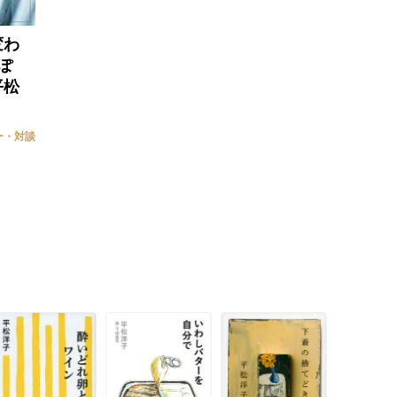
変わ
ぽ
平松
ー・対談