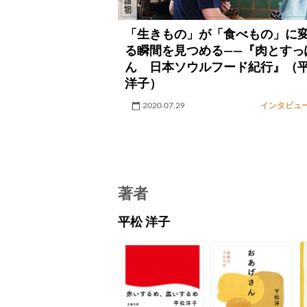
「生きもの」が「食べもの」に
る瞬間を見つめる――『肉とすっ
ん 日本ソウルフード紀行』（
洋子）
2020.07.29
インタビュ
著者
平松 洋子