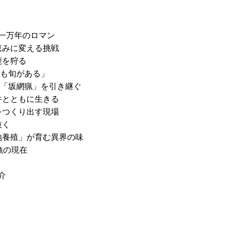
一万年のロマン
恵みに変える挑戦
鹿を狩る
にも旬がある」
「坂網猟」を引き継ぐ
牛とともに生きる
をつくり出す現場
抜く
地養殖」が育む異界の味
漁の現在
介