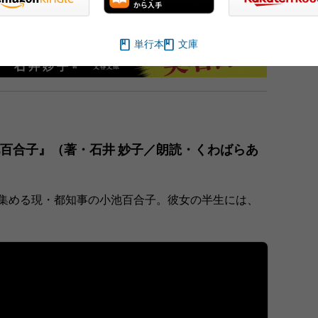
単行本
文庫
池百合子』（著・石井 妙子／朗読・くわばらあ
集める現・都知事の小池百合子。彼女の半生には、