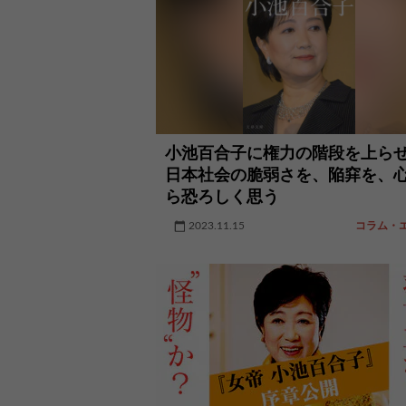
小池百合子に権力の階段を上ら
日本社会の脆弱さを、陥穽を、
ら恐ろしく思う
2023.11.15
コラム・