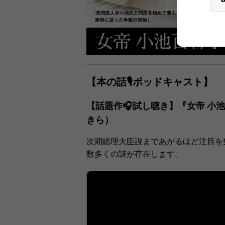
【本の話🎙ポッドキャスト】
【話題作🎧試し聴き】『女帝 小
きら）
次期総理大臣説まであがるほど注目を
数多くの謎が存在します。