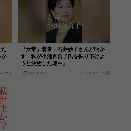
せた
『女帝』著者・石井妙子さんが明か
心か
す「私が小池百合子氏を掘り下げよ
うと決意した理由」
エッセイ
2020.07.07
インタビュー・対談