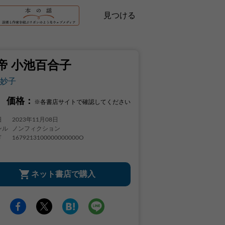
見つける
帝 小池百合子
妙子
価格：
※各書店サイトで確認してください
日
2023年11月08日
ンル
ノンフィクション
ド
1679213100000000000O
ネット書店で購入