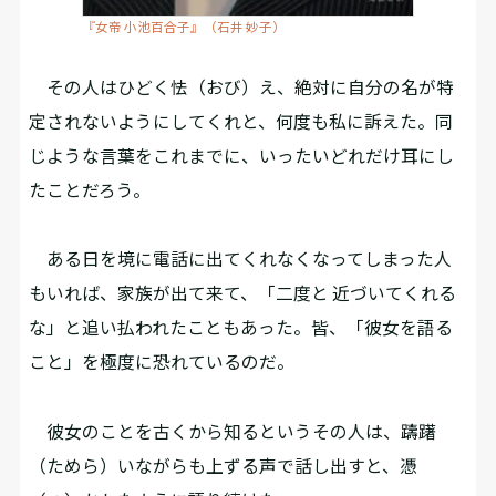
『女帝 小池百合子』（石井 妙子）
その人はひどく怯（おび）え、絶対に自分の名が特
定されないようにしてくれと、何度も私に訴えた。同
じような言葉をこれまでに、いったいどれだけ耳にし
たことだろう。
ある日を境に電話に出てくれなくなってしまった人
もいれば、家族が出て来て、「二度と 近づいてくれる
な」と追い払われたこともあった。皆、「彼女を語る
こと」を極度に恐れているのだ。
彼女のことを古くから知るというその人は、躊躇
（ためら）いながらも上ずる声で話し出すと、憑