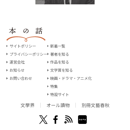
サイトポリシー
新着一覧
プライバシーポリシー
著者を知る
運営会社
作品を知る
お知らせ
文学賞を知る
お問い合わせ
映画・ドラマ・アニメ化
特集
特設サイト
文學界
オール讀物
別冊文藝春秋