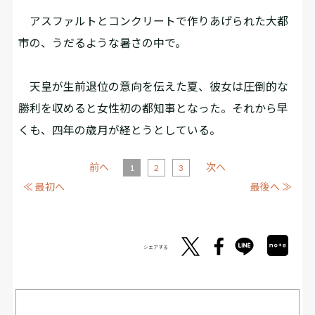
アスファルトとコンクリートで作りあげられた大都
市の、うだるような暑さの中で。
天皇が生前退位の意向を伝えた夏、彼女は圧倒的な
勝利を収めると女性初の都知事となった。それから早
くも、四年の歳月が経とうとしている。
前へ
次へ
1
2
3
≪ 最初へ
最後へ ≫
シェアする