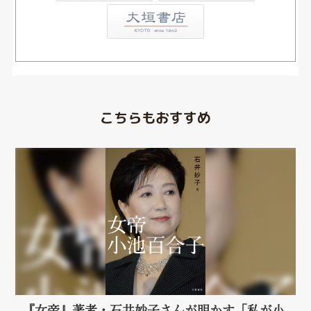
こちらもおすすめ
『女帝』著者・石井妙子さんが明かす「私が小