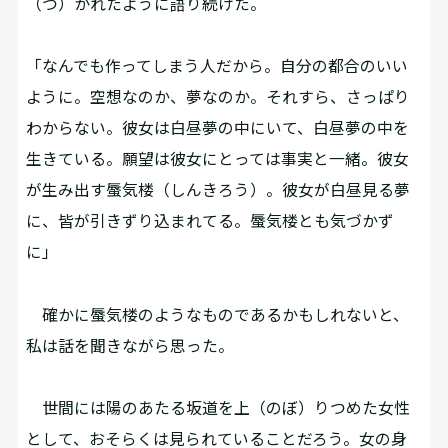
（つ）かれたように語り続けた。
「なんでも作ってしまう人だから。自分の都合のいい
ように。空想なのか、夢なのか。それすら、さっぱり
わからない。彼女は白昼夢の中にいて、白昼夢の中を
生きている。願望は彼女にとっては事実と一緒。彼女
が生み出す蜃気楼（しんきろう）。彼女が白昼見る夢
に、皆が引きずり込まれてる。蜃気楼とも気づかず
に」
確かに蜃気楼のようなものであるかもしれないと、
私は話を聞きながら思った。
世間には陽のあたる坂道を上（のぼ）りつめた女性
として、おそらくは見られていることだろう。女の身