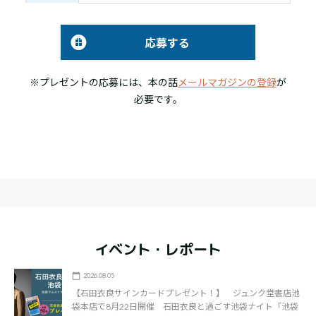
応募する
※プレゼントの応募には、本の話
メールマガジンの登録
が
必要です。
イベント・レポート
2026.08.05
【石田衣良サインカードプレゼント！】 ジュンク堂書店池
袋本店で8月22日開催 石田衣良と過ごす池袋ナイト「池袋