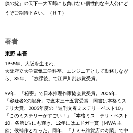
偵の掟』の天下一大五郎にも負けない個性的な主人公にど
うぞご期待下さい。（ＨＴ）
著者
東野 圭吾
1958年、大阪府生まれ。
大阪府立大学電気工学科卒。エンジニアとして勤務しなが
ら、85年、「放課後」で江戸川乱歩賞受賞。
99年、「秘密」で日本推理作家協会賞受賞。2006年、
「容疑者Xの献身」で直木三十五賞受賞。同書は本格ミス
テリ大賞、2005年度の「週刊文春ミステリーベスト10」
「このミステリーがすごい！」「本格ミス テリ・ベスト
10」各第1位にも輝き、12年にはエドガー賞（MWA 主
催）候補作となった。同年、「ナミャ維貨店の奇蹟」で中