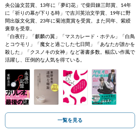
央公論文芸賞、13年に「夢幻花」で柴田錬三郎賞、14年
に「祈りの幕が下りる時」で吉川英治文学賞、19年に野
間出版文化賞、23年に菊池寛賞を受賞。また同年、紫綬
褒章を受章。
「白夜行」「麒麟の翼」「マスカレード・ホテル」「白鳥
とコウモリ」「魔女と過ごした七日間」「あなたが誰かを
殺した」「クスノキの女神」など著書多数。幅広い作風で
活躍し、圧倒的な人気を得ている。
一覧を見る