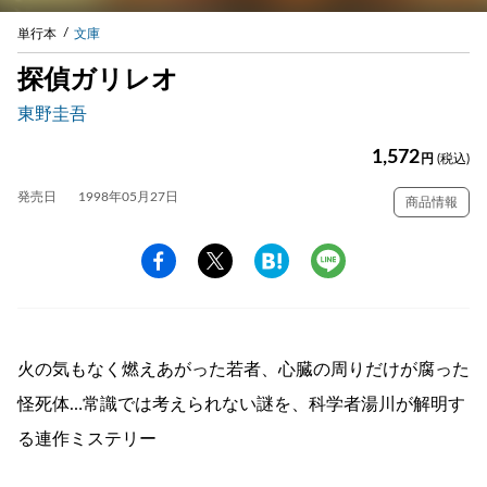
単行本
文庫
探偵ガリレオ
東野圭吾
1,572
円
(税込)
発売日
1998年05月27日
商品情報
火の気もなく燃えあがった若者、心臓の周りだけが腐った
怪死体…常識では考えられない謎を、科学者湯川が解明す
る連作ミステリー