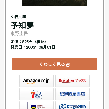
文春文庫
予知夢
東野圭吾
定価：
825円（税込）
発売日：2003年08月01日
くわしく見る
ックス
屋書店ウェブストア
Club