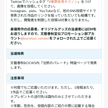
Twitterでハッシュタグ「
#東野圭吾キクノン
」をつけ
て、画像を投稿してください。
Instagram、pixiv、YouTubeなど、他のSNS投稿サイトで
発表された作品のリンクを貼っていただいても結構です。
ただし、閲覧者を制限した投稿は対象となりません。
最優秀作の応募者、オリジナルグッズの当選者にはDMを
お送りしますので、文藝春秋宣伝プロモーション部アカ
ウント
@bunshun_senden
をフォローされた上でご応募く
ださい。
当選発表
文藝春秋BOOKS内『沈黙のパレード』特設ページで発表
します。
注意事項
※何度でもご応募いただけます。ただし、1投稿あたり、
1作品でご応募ください。
※プレゼントの送付先は国内のみとさせていただきま
す。
※年齢、性別を、投稿内容のご紹介の際に記載する場合