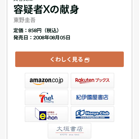
容疑者Xの献身
東野圭吾
定価：
858円（税込）
発売日：2008年08月05日
くわしく見る
ックス
屋書店ウェブストア
Club