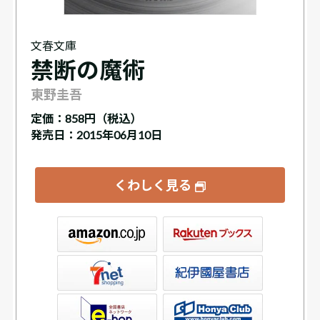
文春文庫
禁断の魔術
東野圭吾
定価：
858円（税込）
発売日：2015年06月10日
くわしく見る
ックス
屋書店ウェブストア
Club