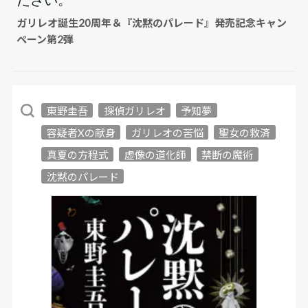
ガリレオ誕生20周年＆『沈黙のパレード』発売記念キャン
ペーン第2弾
東野圭吾
探偵ガリレオ
予知夢
容疑者Xの献身
ガリレオの苦悩
聖女の救済
真夏の方程式
虚像の道化師
禁断の魔術
沈黙のパレード