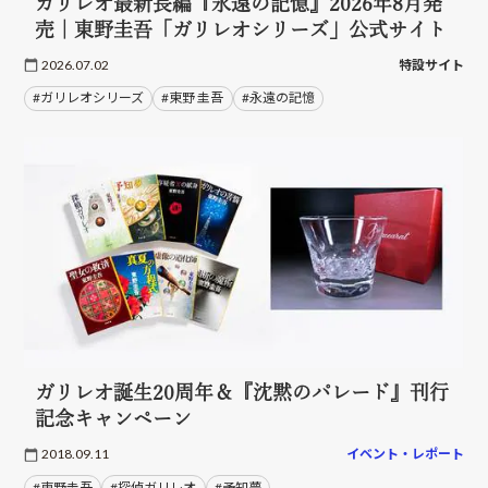
ガリレオ最新長編『永遠の記憶』2026年8月発
売｜東野圭吾「ガリレオシリーズ」公式サイト
2026.07.02
特設サイト
#ガリレオシリーズ
#東野 圭吾
#永遠の記憶
ガリレオ誕生20周年＆『沈黙のパレード』刊行
記念キャンペーン
2018.09.11
イベント・レポート
#東野圭吾
#探偵ガリレオ
#予知夢