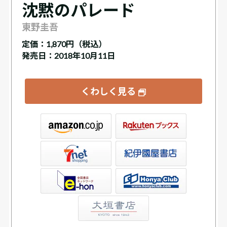
沈黙のパレード
東野圭吾
定価：
1,870円（税込）
発売日：2018年10月11日
くわしく見る
ックス
屋書店ウェブストア
Club