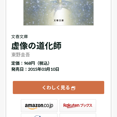
文春文庫
虚像の道化師
東野圭吾
定価：
968円（税込）
発売日：2015年03月10日
くわしく見る
ックス
屋書店ウェブストア