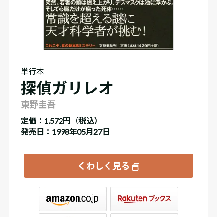
単行本
探偵ガリレオ
東野圭吾
定価：
1,572円（税込）
発売日：1998年05月27日
くわしく見る
ックス