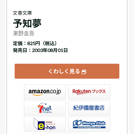
文春文庫
予知夢
東野圭吾
定価：
825円（税込）
発売日：2003年08月01日
くわしく見る
ックス
屋書店ウェブストア
Club