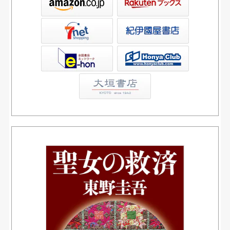
屋書店ウェブストア
Club