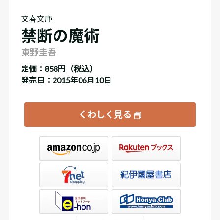
文春文庫
禁断の魔術
東野圭吾
定価：
858円（税込）
発売日：2015年06月10日
くわしく見る
ックス
屋書店ウェブストア
Club