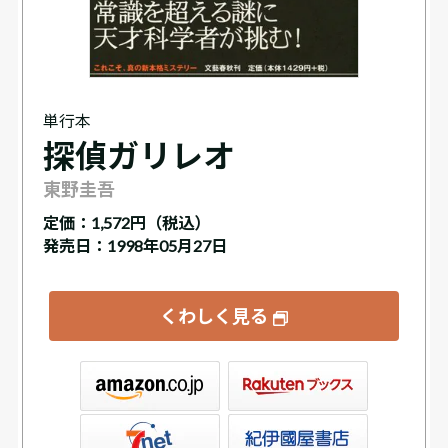
単行本
探偵ガリレオ
東野圭吾
定価：
1,572円（税込）
発売日：1998年05月27日
くわしく見る
ックス
屋書店ウェブストア