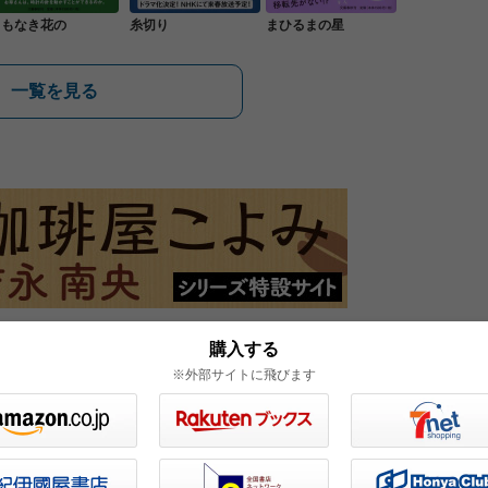
名もなき花の
糸切り
まひるまの星
一覧を見る
購入する
※外部サイトに飛びます