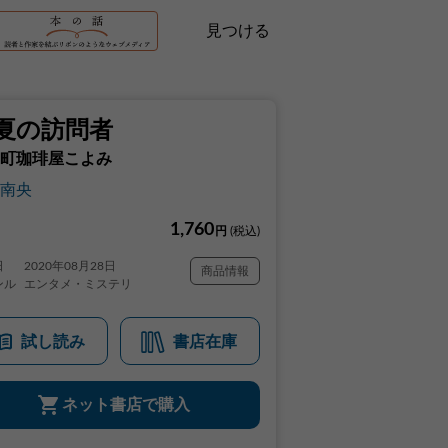
見つける
夏の訪問者
町珈琲屋こよみ
南央
1,760
円
(税込)
日
2020年08月28日
商品情報
ンル
エンタメ・ミステリ
試し読み
書店在庫
ネット書店で購入