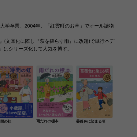
子大学卒業。2004年、「紅雲町のお草」でオール讀物
』(文庫化に際し『萩を揺らす雨』に改題)で単行本デ
」はシリーズ化して人気を博す。
雨だれの標本
時間の虹
薔薇色に染まる頃