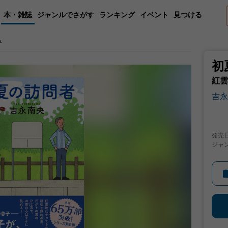
本・雑誌
ジャンルでさがす
ランキング
イベント
見つける
み
初
紅雲
吉永
発売
ジャ