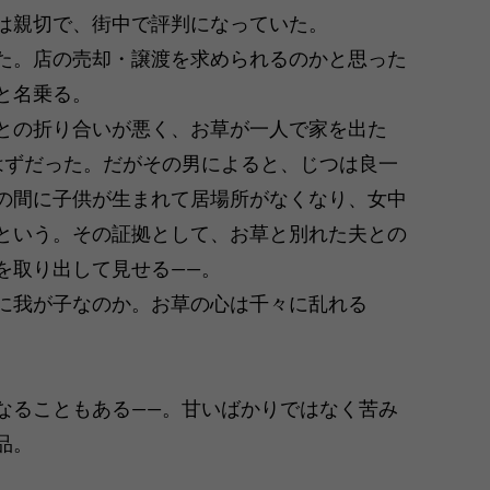
は親切で、街中で評判になっていた。
た。店の売却・譲渡を求められるのかと思った
と名乗る。
との折り合いが悪く、お草が一人で家を出た
はずだった。だがその男によると、じつは良一
の間に子供が生まれて居場所がなくなり、女中
という。その証拠として、お草と別れた夫との
を取り出して見せる――。
に我が子なのか。お草の心は千々に乱れる
なることもある――。甘いばかりではなく苦み
品。