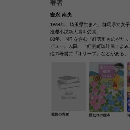
著者
吉永 南央
1964年、埼玉県生まれ。群馬県立女
推理小説新人賞を受賞。
08年、同作を含む『紅雲町ものがたり
ビュー。以降、「紅雲町珈琲屋こよみ
他の著書に『オリーブ』などがある。
故郷の青空
雨だれの標本