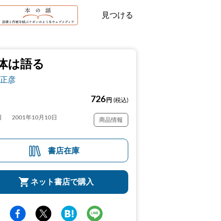
見つける
体は語る
正彦
726
円
(税込)
日
2001年10月10日
商品情報
書店在庫
ネット書店で購入