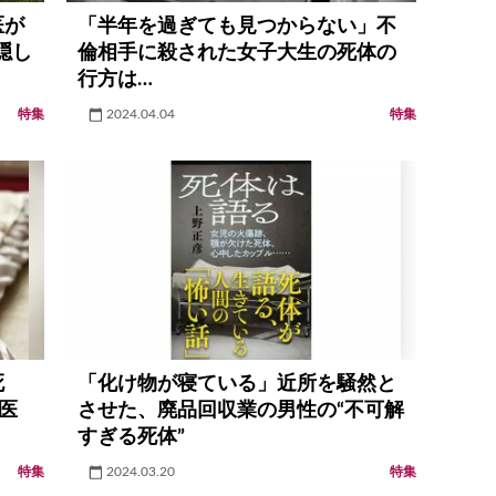
医が
「半年を過ぎても見つからない」不
隠し
倫相手に殺された女子大生の死体の
行方は…
特集
2024.04.04
特集
死
「化け物が寝ている」近所を騒然と
医
させた、廃品回収業の男性の“不可解
すぎる死体”
特集
2024.03.20
特集