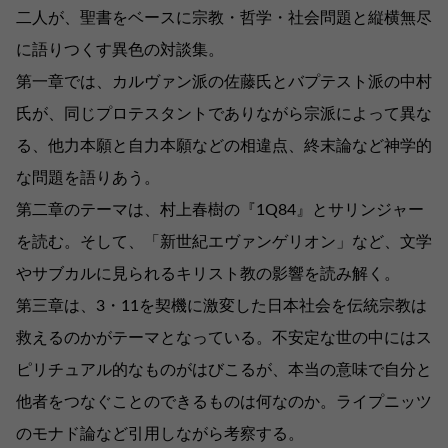
二人が、聖書をベースに宗教・哲学・社会問題と縦横無尽
に語りつくす異色の対談集。
第一章では、カルヴァン派の佐藤氏とバプテスト派の中村
氏が、同じプロテスタントでありながら宗派によって異な
る、他力本願と自力本願などの相違点、終末論など神学的
な問題を語りあう。
第二章のテーマは、村上春樹の『1Q84』とサリンジャー
を読む。そして、「新世紀エヴァンゲリオン」など、文学
やサブカルに見られるキリスト教の影響を読み解く。
第三章は、3・11を契機に激変した日本社会を伝統宗教は
救えるのかがテーマとなっている。不安定な世の中にはス
ピリチュアル的なものがはびこるが、本当の意味で自分と
他者をつなぐことのできるものは何なのか。ライプニッツ
のモナド論など引用しながら考察する。