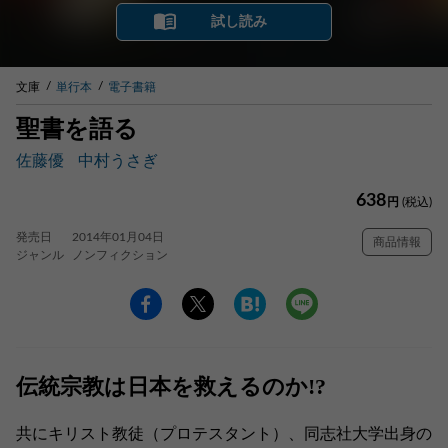
試し読み
文庫
単行本
電子書籍
聖書を語る
佐藤優
中村うさぎ
638
円
(税込)
発売日
2014年01月04日
商品情報
ジャンル
ノンフィクション
伝統宗教は日本を救えるのか!?
共にキリスト教徒（プロテスタント）、同志社大学出身の