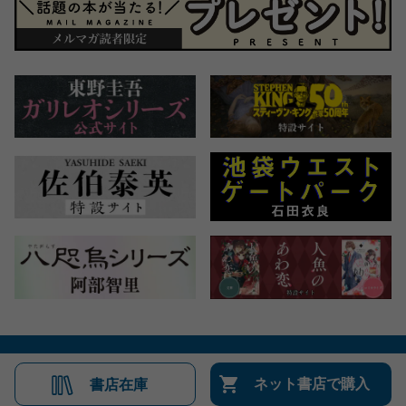
会社概要
自費出版のご案内
お問合せ
ネット書店で購入
書店在庫
株式会社文藝春秋
文春オンライン
Number Web
CREA WEB