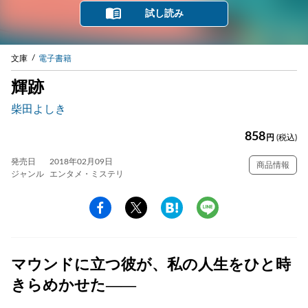
試し読み
文庫
電子書籍
輝跡
柴田よしき
858
円
(税込)
発売日
2018年02月09日
商品情報
ジャンル
エンタメ・ミステリ
マウンドに立つ彼が、私の人生をひと時
きらめかせた――