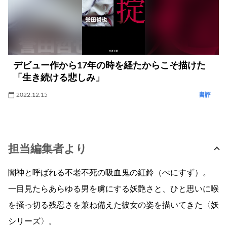
デビュー作から17年の時を経たからこそ描けた
「生き続ける悲しみ」
2022.12.15
書評
担当編集者より
闇神と呼ばれる不老不死の吸血鬼の紅鈴（べにすず）。
一目見たらあらゆる男を虜にする妖艶さと、ひと思いに喉
を掻っ切る残忍さを兼ね備えた彼女の姿を描いてきた〈妖
シリーズ〉。