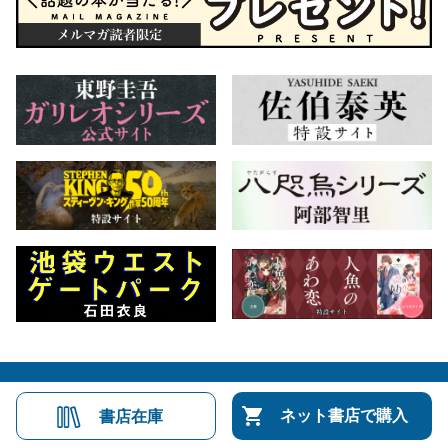
会社概要
自費出版のご案内
お問合せ
ネット書店で購入
書店在庫
株式会社文藝春秋
文春オンライン
Number Web
CREA WEB
Copyright © Bungeishunju Ltd.