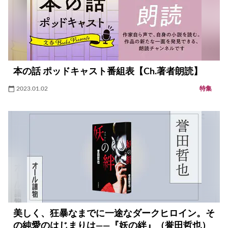
本の話 ポッドキャスト番組表【Ch.著者朗読】
2023.01.02
特集
美しく、狂暴なまでに一途なダークヒロイン。そ
の純愛のはじまりは――『妖の絆』（誉田哲也）