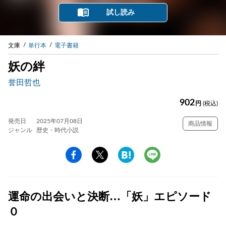
試し読み
文庫
単行本
電子書籍
妖の絆
誉田哲也
902
円
(税込)
発売日
2025年07月08日
商品情報
ジャンル
歴史・時代小説
運命の出会いと決断…「妖」エピソード
０