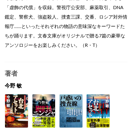
「虚飾の代償」を収録。警視庁公安部、麻薬取引、DNA
鑑定、警察犬、強盗殺人、捜査三課、交番、ロシア対外情
報庁……といったそれぞれの物語の意味深なキーワードた
ちが踊ります。文春文庫がオリジナルで贈る7篇の豪華な
アンソロジーをお楽しみください。（R・T）
著者
今野 敏