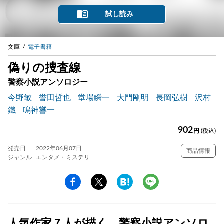
試し読み
文庫
電子書籍
偽りの捜査線
警察小説アンソロジー
今野敏
誉田哲也
堂場瞬一
大門剛明
長岡弘樹
沢村
鐵
鳴神響一
902
円
(税込)
発売日
2022年06月07日
商品情報
ジャンル
エンタメ・ミステリ
人気作家７人が描く、警察小説アンソロ