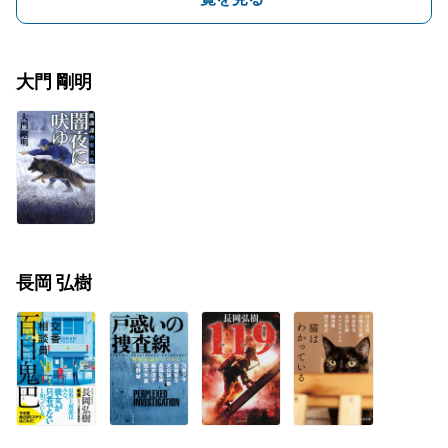
大門 剛明
長岡 弘樹