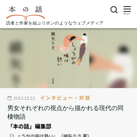
メニュー
読者と作家を結ぶリボンのようなウェブメディア
インタビュー・対談
2012.12.12
男女それぞれの視点から描かれる現代の同
棲物語
「本の話」編集部
『しょうがの味は熱い』 （綿矢りさ 著）