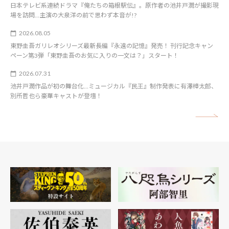
日本テレビ系連続ドラマ『俺たちの箱根駅伝』。原作者の池井戸潤が撮影現
場を訪問…主演の大泉洋の前で思わず本音が!?
2026.08.05
東野圭吾ガリレオシリーズ最新長編『永遠の記憶』発売！ 刊行記念キャン
ペーン第3弾「東野圭吾のお気に入りの一文は？」スタート！
2026.07.31
池井戸潤作品が初の舞台化…ミュージカル『民王』制作発表に有澤樟太郎、
別所哲也ら豪華キャストが登壇！
矢