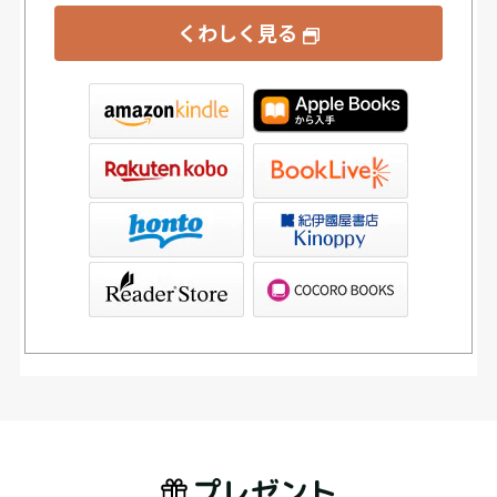
くわしく見る
tore
ve
書店Kinoppy
ブックリスタ）
PAGOS STORE（SHARP）
プレゼント