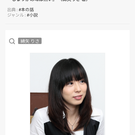
出典 :
#本の話
ジャンル :
#小説
綿矢 りさ