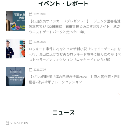
イベント・レポート
2026.08.05
【石田衣良サインカードプレゼント！】 ジュンク堂書店池
袋本店で8月22日開催 石田衣良と過ごす池袋ナイト「池袋
ウエストゲートパークと走った30年」
2026.08.03
ロッキード事件に材をとった新刊小説『シャドーゲーム』を
刊行、真山仁氏はなぜ再びロッキード事件に挑んだのか【ベ
ストセラーノンフィクション『ロッキード』から5年】
2026.07.09
【7月20日開催「海の日記念行事2026」】直木賞作家・門井
慶喜×永井紗耶子トークセッション
矢
ニュース
2026.08.05