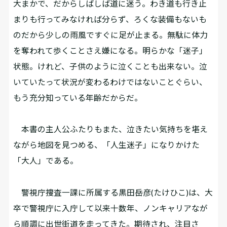
大まかで、だからしばしば道に迷う。わき道も行き止
まりも行ってみなければ分らず、ろくな装備もないも
のだから少しの雨風ですぐに足が止まる。無駄に体力
を奪われて歩くことさえ嫌になる。明らかな「迷子」
状態。けれど、子供のように泣くことも出来ない。泣
いていたって状況が変わるわけではないことぐらい、
もう充分知っている年齢だからだ。
本書の主人公ふたりもまた、泣きたい気持ちを堪え
ながら地図を見つめる、「人生迷子」になりかけた
「大人」である。
警視庁捜査一課に所属する黒田岳彦(たけひこ)は、大
卒で警視庁に入庁して以来十数年、ノンキャリアなが
ら順調に出世街道を走ってきた。期待され、注目さ