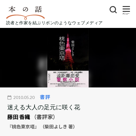
メニュー
読者と作家を結ぶリボンのようなウェブメディア
書評
2010.05.20
迷える大人の足元に咲く花
藤田 香織
（書評家）
『桃色東京塔』 （柴田よしき 著）