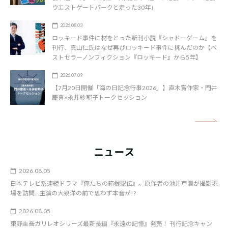
ウエストゲートパークと走った30年」
2026.08.03
ロッキード事件に材をとった新刊小説『シャドーゲーム』を
刊行、真山仁氏はなぜ再びロッキード事件に挑んだのか【ベ
ストセラーノンフィクション『ロッキード』から5年】
2026.07.09
【7月20日開催「海の日記念行事2026」】直木賞作家・門井
慶喜×永井紗耶子トークセッション
矢
ニュース
2026.08.05
日本テレビ系連続ドラマ『俺たちの箱根駅伝』。原作者の池井戸潤が撮影現
場を訪問…主演の大泉洋の前で思わず本音が!?
2026.08.05
東野圭吾ガリレオシリーズ最新長編『永遠の記憶』発売！ 刊行記念キャン