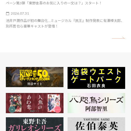
ペーン第3弾「東野圭吾のお気に入りの一文は？」スタート！
2026.07.31
池井戸潤作品が初の舞台化…ミュージカル『民王』制作発表に有澤樟太郎、
別所哲也ら豪華キャストが登壇！
矢