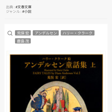
出典 :
#文春文庫
ジャンル :
#小説
荒俣 宏
アンデルセン
ハリー・クラーク
鹿島 茂