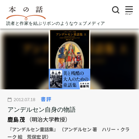
メニュー
読者と作家を結ぶリボンのようなウェブメディア
書評
2012.07.18
アンデルセン自身の物語
鹿島 茂
（明治大学教授）
『アンデルセン童話集』 （アンデルセン 著 ハリー・クラ
ーク 絵 荒俣宏 訳）