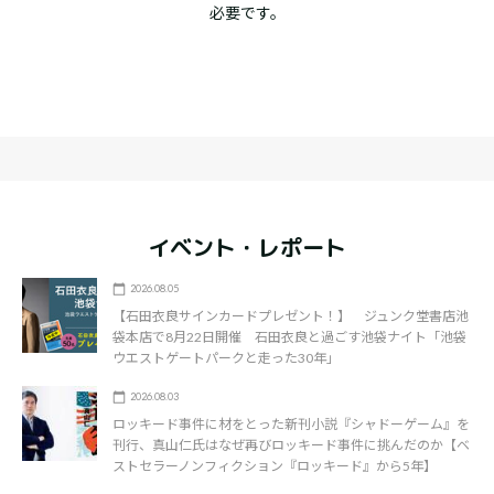
必要です。
イベント・レポート
2026.08.05
【石田衣良サインカードプレゼント！】 ジュンク堂書店池
袋本店で8月22日開催 石田衣良と過ごす池袋ナイト「池袋
ウエストゲートパークと走った30年」
2026.08.03
ロッキード事件に材をとった新刊小説『シャドーゲーム』を
刊行、真山仁氏はなぜ再びロッキード事件に挑んだのか【ベ
ストセラーノンフィクション『ロッキード』から5年】