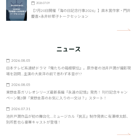
2026.07.09
【7月20日開催「海の日記念行事2026」】直木賞作家・門井
慶喜×永井紗耶子トークセッション
矢
ニュース
2026.08.05
日本テレビ系連続ドラマ『俺たちの箱根駅伝』。原作者の池井戸潤が撮影現
場を訪問…主演の大泉洋の前で思わず本音が!?
2026.08.05
東野圭吾ガリレオシリーズ最新長編『永遠の記憶』発売！ 刊行記念キャン
ペーン第3弾「東野圭吾のお気に入りの一文は？」スタート！
2026.07.31
池井戸潤作品が初の舞台化…ミュージカル『民王』制作発表に有澤樟太郎、
別所哲也ら豪華キャストが登壇！
矢