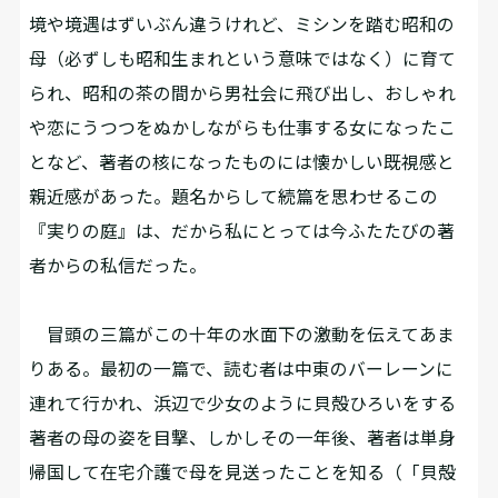
境や境遇はずいぶん違うけれど、ミシンを踏む昭和の
母（必ずしも昭和生まれという意味ではなく）に育て
られ、昭和の茶の間から男社会に飛び出し、おしゃれ
や恋にうつつをぬかしながらも仕事する女になったこ
となど、著者の核になったものには懐かしい既視感と
親近感があった。題名からして続篇を思わせるこの
『実りの庭』は、だから私にとっては今ふたたびの著
者からの私信だった。
冒頭の三篇がこの十年の水面下の激動を伝えてあま
りある。最初の一篇で、読む者は中東のバーレーンに
連れて行かれ、浜辺で少女のように貝殻ひろいをする
著者の母の姿を目撃、しかしその一年後、著者は単身
帰国して在宅介護で母を見送ったことを知る（「貝殻