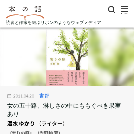
メニュー
読者と作家を結ぶリボンのようなウェブメディア
書評
2011.04.20
女の五十路、淋しさの中にももぐべき果実
あり
温水 ゆかり
（ライター）
『実りの庭』 （光野桃 著）