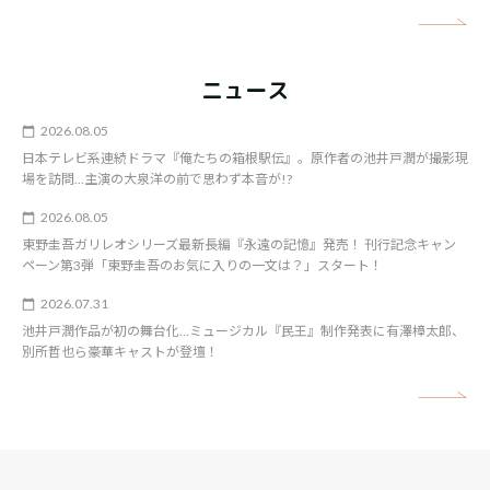
矢
ニュース
2026.08.05
日本テレビ系連続ドラマ『俺たちの箱根駅伝』。原作者の池井戸潤が撮影現
場を訪問…主演の大泉洋の前で思わず本音が!?
2026.08.05
東野圭吾ガリレオシリーズ最新長編『永遠の記憶』発売！ 刊行記念キャン
ペーン第3弾「東野圭吾のお気に入りの一文は？」スタート！
2026.07.31
池井戸潤作品が初の舞台化…ミュージカル『民王』制作発表に有澤樟太郎、
別所哲也ら豪華キャストが登壇！
矢