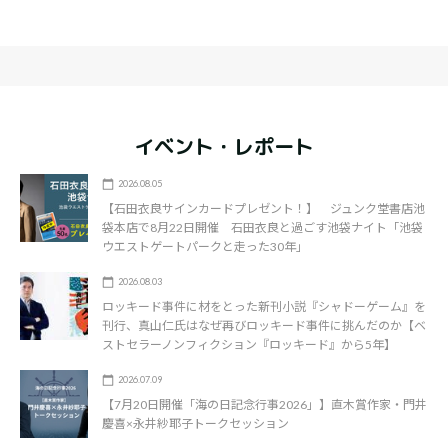
イベント・レポート
2026.08.05
【石田衣良サインカードプレゼント！】 ジュンク堂書店池
袋本店で8月22日開催 石田衣良と過ごす池袋ナイト「池袋
ウエストゲートパークと走った30年」
2026.08.03
ロッキード事件に材をとった新刊小説『シャドーゲーム』を
刊行、真山仁氏はなぜ再びロッキード事件に挑んだのか【ベ
ストセラーノンフィクション『ロッキード』から5年】
2026.07.09
【7月20日開催「海の日記念行事2026」】直木賞作家・門井
慶喜×永井紗耶子トークセッション