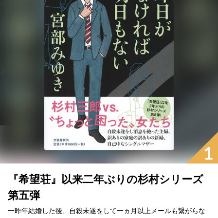
1
『希望荘』以来二年ぶりの杉村シリーズ
第五弾
一昨年結婚した後、自殺未遂をして一ヵ月以上メールも繋がらな