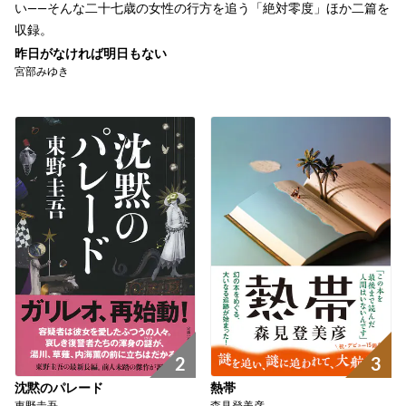
い――そんな二十七歳の女性の行方を追う「絶対零度」ほか二篇を
収録。
昨日がなければ明日もない
宮部みゆき
2
3
沈黙のパレード
熱帯