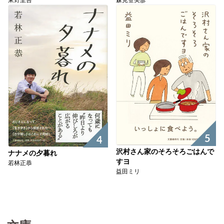
東野圭吾
森見登美彦
5
4
沢村さん家のそろそろごはんで
ナナメの夕暮れ
すヨ
若林正恭
益田ミリ