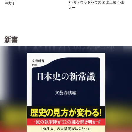
P・G・ウッドハウス 岩永正勝 小山
冲方丁
太一
新書