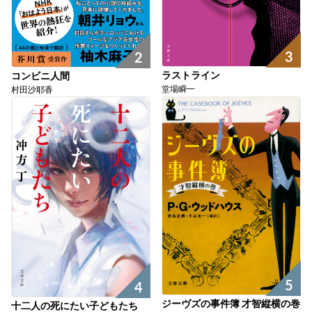
3
2
ラストライン
コンビニ人間
堂場瞬一
村田沙耶香
5
4
ジーヴズの事件簿 才智縦横の巻
十二人の死にたい子どもたち