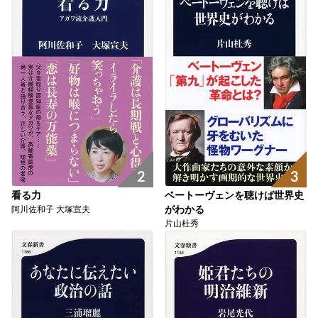
3
2
ベートーヴェンを聴けば世界史
看る力
がわかる
阿川佐和子 大塚宣夫
片山杜秀