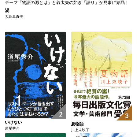
テーマ「物語の源とは」と義太夫の如き「語り」が見事に結晶！
渦
大島真寿美
2
3
いけない
夏物語
道尾秀介
川上未映子