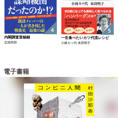
4
5
内閣調査室秘録
一生食べたいカツ代流レシピ
志垣民郎
小林カツ代 本田明子
電子書籍