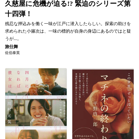
久慈屋に危機が迫る!? 緊迫のシリーズ第
十四弾！
残忍な押込みを働く一味が江戸に潜入したらしい。探索の助けを
求められた小籐次は、一味の標的が自身の身辺にあるのではと疑
うが…。
旅仕舞
佐伯泰英