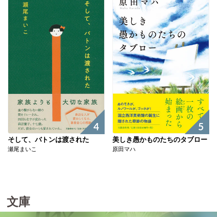
4
5
そして、バトンは渡された
美しき愚かものたちのタブロー
瀬尾まいこ
原田マハ
文庫