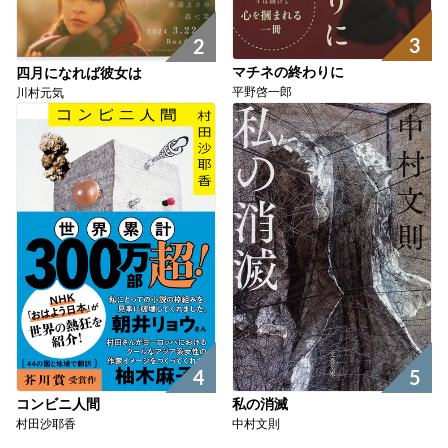
3
2
マチネの終わりに
四月になれば彼女は
平野啓一郎
川村元気
4
5
コンビニ人間
私の消滅
村田沙耶香
中村文則