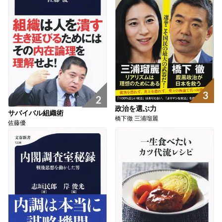
3
2
政治を選ぶ力
サバイバル組織術
橋下徹 三浦瑠麗
佐藤優