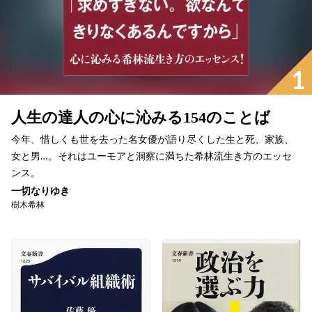
1
人生の達人の心に沁みる154のことば
今年、惜しくも世を去った名女優が語り尽くした生と死、家族、
女と男…。それはユーモアと洞察に満ちた希林流生き方のエッセ
ンス。
一切なりゆき
樹木希林