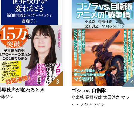
3
4
世界秩序が変わるとき
ゴジラvs.自衛隊
齋藤ジン
小泉悠 高橋杉雄 太田啓之 マラ
イ・メントライン