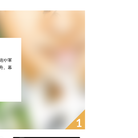
砲や軍
舟。幕
1