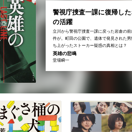
警視庁捜査一課に復帰した
の活躍
立川から警視庁捜査一課に戻った岩倉の前
件が。町田の公園で、遺体で発見された男
ち上がったストーカー疑惑の真相とは？
英雄の悲鳴
堂場瞬一