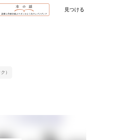
見つける
ック）