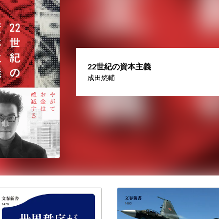
22世紀の資本主義
成田悠輔