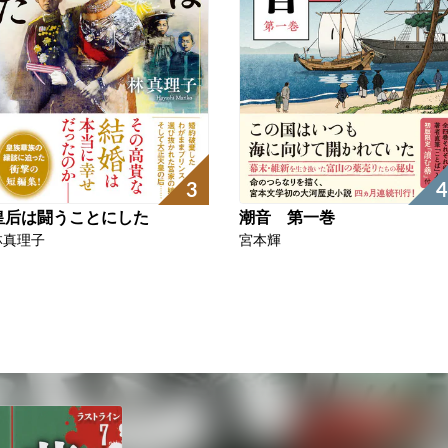
3
4
皇后は闘うことにした
潮音 第一巻
林真理子
宮本輝