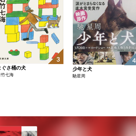
3
4
まぐさ桶の犬
少年と犬
若竹七海
馳星周