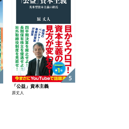
5
「公益」資本主義
原丈人