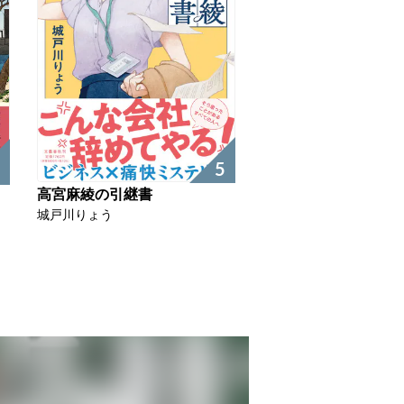
5
高宮麻綾の引継書
城戸川りょう