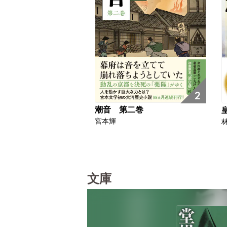
2
潮音 第二巻
宮本輝
文庫