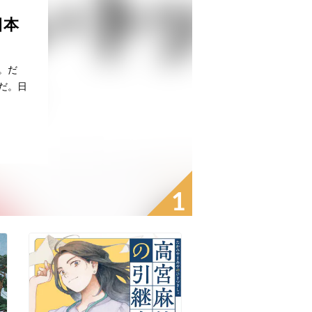
日本
？
。だ
だ。日
1