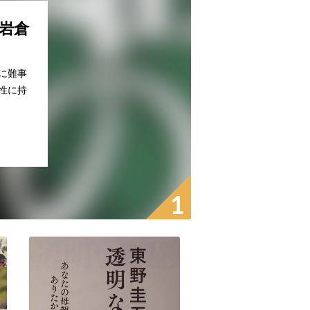
岩倉
に難事
性に持
1