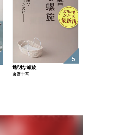
5
透明な螺旋
東野圭吾