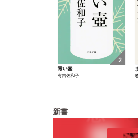
2
青い壺
有吉佐和子
新書