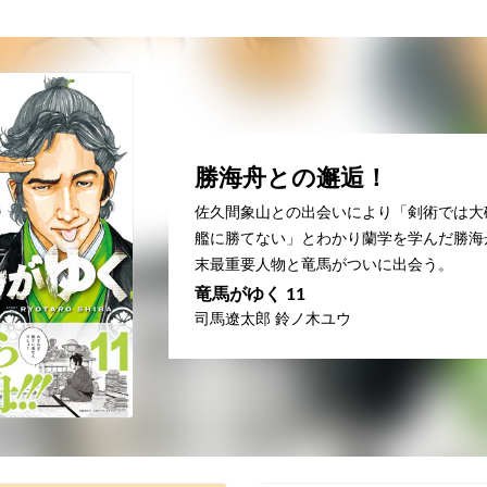
勝海舟との邂逅！
佐久間象山との出会いにより「剣術では大
艦に勝てない」とわかり蘭学を学んだ勝海
末最重要人物と竜馬がついに出会う。
竜馬がゆく 11
司馬遼太郎 鈴ノ木ユウ