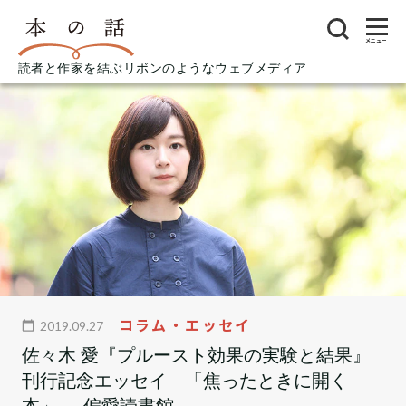
メニュー
読者と作家を結ぶリボンのようなウェブメディア
コラム・エッセイ
2019.09.27
佐々木 愛『プルースト効果の実験と結果』
刊行記念エッセイ 「焦ったときに開く
本」──偏愛読書館