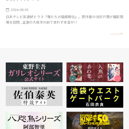
2026.08.05
日本テレビ系連続ドラマ『俺たちの箱根駅伝』。原作者の池井戸潤が撮影現
場を訪問…主演の大泉洋の前で思わず本音が!?
矢