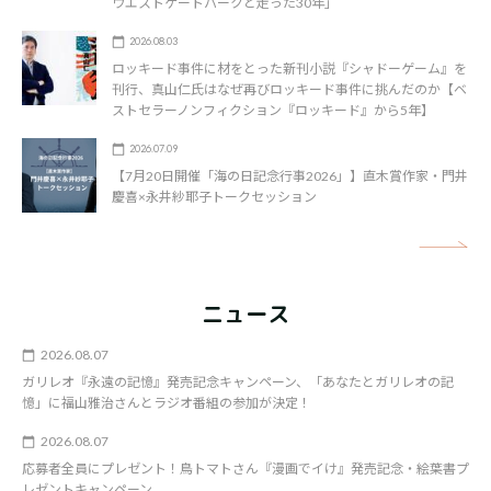
ウエストゲートパークと走った30年」
2026.08.03
ロッキード事件に材をとった新刊小説『シャドーゲーム』を
刊行、真山仁氏はなぜ再びロッキード事件に挑んだのか【ベ
ストセラーノンフィクション『ロッキード』から5年】
2026.07.09
【7月20日開催「海の日記念行事2026」】直木賞作家・門井
慶喜×永井紗耶子トークセッション
矢
ニュース
2026.08.07
ガリレオ『永遠の記憶』発売記念キャンペーン、「あなたとガリレオの記
憶」に福山雅治さんとラジオ番組の参加が決定！
2026.08.07
応募者全員にプレゼント！鳥トマトさん『漫画でイけ』発売記念・絵葉書プ
レゼントキャンペーン