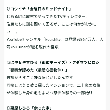
◎コウイチ「金曜日のミッドナイト」
とある町に取材でやってきたTVディレクター。
住民たちに話を聞いて回るが、ここは何かがおかし
い……。
YouTubeチャンネル「kouichitv」は登録者86.4万人。人
気YouTuberが綴る現代の怪談
◎はやせやすひろ（都市ボーイズ）× クダマツヒロシ
「警察が認めた〈最恐心霊物件〉」
最初からすごく嫌な感じがしたんです――
同棲しようと彼と探したマンションで、二十歳の女性
が体験した身の毛もよだつ恐怖体験その一部始終
◎栗原ちひろ「余った家」