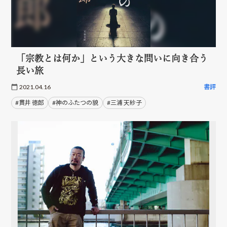
「宗教とは何か」という大きな問いに向き合う
長い旅
2021.04.16
書評
#貫井 徳郎
#神のふたつの貌
#三浦 天紗子