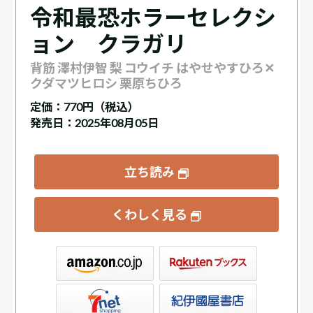
令和最恐ホラーセレクシ
ョン クラガリ
背筋 澤村伊智 梨 コウイチ はやせやすひろ✕
クダマツヒロシ 栗原ちひろ
定価：
770円（税込）
発売日：2025年08月05日
立ち読み
くわしく見る
ックス
屋書店ウェブストア