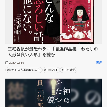
三宅香帆が最恐ホラー「自選作品集 わたしの
人形は良い人形」を読む
2025.02.18
書評
#わたしの人形は良い人形
#山岸 凉子
#三宅 香帆