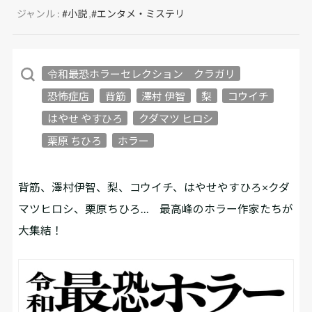
ジャンル :
#小説
,
#エンタメ・ミステリ
令和最恐ホラーセレクション クラガリ
恐怖症店
背筋
澤村 伊智
梨
コウイチ
はやせ やすひろ
クダマツ ヒロシ
栗原 ちひろ
ホラー
背筋、澤村伊智、梨、コウイチ、はやせやすひろ×クダ
マツヒロシ、栗原ちひろ… 最高峰のホラー作家たちが
大集結！