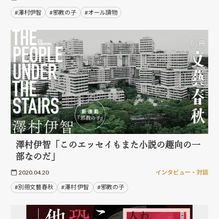
#澤村伊智
#邪教の子
#オール讀物
澤村伊智「このエッセイもまた小説の趣向の一
部なのだ」
2020.04.20
インタビュー・対談
#別冊文藝春秋
#澤村 伊智
#邪教の子