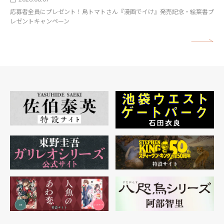
応募者全員にプレゼント！鳥トマトさん『漫画でイけ』発売記念・絵葉書プ
レゼントキャンペーン
矢