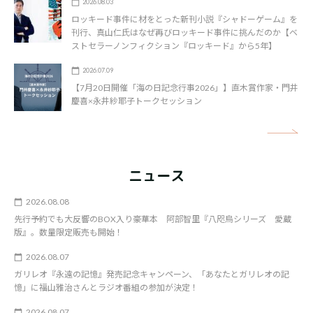
2026.08.03
ロッキード事件に材をとった新刊小説『シャドーゲーム』を
刊行、真山仁氏はなぜ再びロッキード事件に挑んだのか【ベ
ストセラーノンフィクション『ロッキード』から5年】
2026.07.09
【7月20日開催「海の日記念行事2026」】直木賞作家・門井
慶喜×永井紗耶子トークセッション
矢
ニュース
2026.08.08
先行予約でも大反響のBOX入り豪華本 阿部智里『八咫烏シリーズ 愛蔵
版』。数量限定販売も開始！
2026.08.07
ガリレオ『永遠の記憶』発売記念キャンペーン、「あなたとガリレオの記
憶」に福山雅治さんとラジオ番組の参加が決定！
2026.08.07