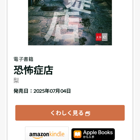
電子書籍
恐怖症店
梨
発売日：2025年07月04日
くわしく見る
tore