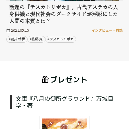
話題の『テスカトリポカ』。古代アステカの人
身供犠と現代社会のダークサイドが浮彫にした
人間の本質とは？
2021.05.10
インタビュー・対談
#瀧井 朝世
#佐藤 究
#テスカトリポカ
プレゼント
文庫『八月の御所グラウンド』万城目
学・著