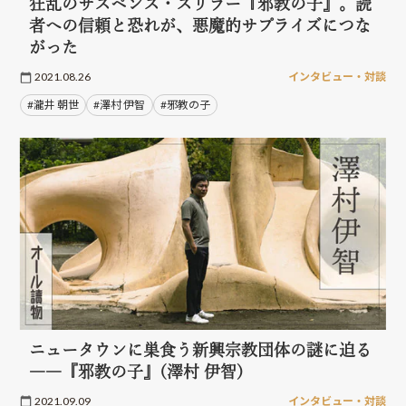
狂乱のサスペンス・スリラー『邪教の子』。読
者への信頼と恐れが、悪魔的サプライズにつな
がった
2021.08.26
インタビュー・対談
#瀧井 朝世
#澤村 伊智
#邪教の子
ニュータウンに巣食う新興宗教団体の謎に迫る
――『邪教の子』(澤村 伊智)
2021.09.09
インタビュー・対談