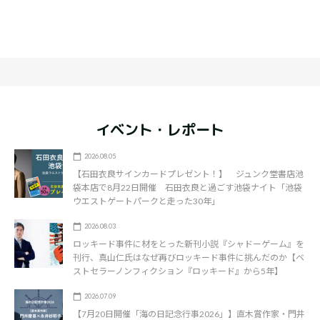
イベント・レポート
2026.08.05
【石田衣良サインカードプレゼント！】 ジュンク堂書店池
袋本店で8月22日開催 石田衣良と過ごす池袋ナイト「池袋
ウエストゲートパークと走った30年」
2026.08.03
ロッキード事件に材をとった新刊小説『シャドーゲーム』を
刊行、真山仁氏はなぜ再びロッキード事件に挑んだのか【ベ
ストセラーノンフィクション『ロッキード』から5年】
2026.07.09
【7月20日開催「海の日記念行事2026」】直木賞作家・門井