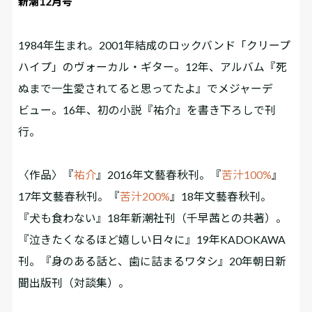
新潮12月号
1984年生まれ。2001年結成のロックバンド「クリープ
ハイプ」のヴォーカル・ギター。12年、アルバム『死
ぬまで一生愛されてると思ってたよ』でメジャーデ
ビュー。16年、初の小説『祐介』を書き下ろしで刊
行。
〈作品〉『
祐介
』2016年文藝春秋刊。『
苦汁100%
』
17年文藝春秋刊。『
苦汁200%
』18年文藝春秋刊。
『犬も食わない』18年新潮社刊（千早茜との共著）。
『泣きたくなるほど嬉しい日々に』19年KADOKAWA
刊。『身のある話と、歯に詰まるワタシ』20年朝日新
聞出版刊（対談集）。