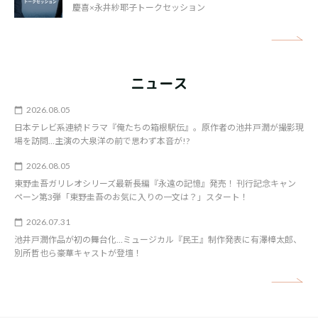
慶喜×永井紗耶子トークセッション
矢
ニュース
2026.08.05
日本テレビ系連続ドラマ『俺たちの箱根駅伝』。原作者の池井戸潤が撮影現
場を訪問…主演の大泉洋の前で思わず本音が!?
2026.08.05
東野圭吾ガリレオシリーズ最新長編『永遠の記憶』発売！ 刊行記念キャン
ペーン第3弾「東野圭吾のお気に入りの一文は？」スタート！
2026.07.31
池井戸潤作品が初の舞台化…ミュージカル『民王』制作発表に有澤樟太郎、
別所哲也ら豪華キャストが登壇！
矢