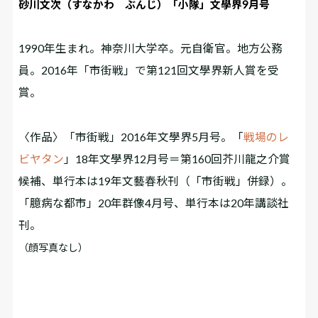
砂川文次（すなかわ ぶんじ）「小隊」文學界9月号
1990年生まれ。神奈川大学卒。元自衛官。地方公務
員。2016年「市街戦」で第121回文學界新人賞を受
賞。
〈作品〉「市街戦」2016年文學界5月号。「
戦場のレ
ビヤタン
」18年文學界12月号＝第160回芥川龍之介賞
候補、単行本は19年文藝春秋刊（「市街戦」併録）。
「臆病な都市」20年群像4月号、単行本は20年講談社
刊。
（顔写真なし）