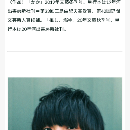
〈作品〉「かか」2019年文藝冬季号、単行本は19年河
出書房新社刊＝第33回三島由紀夫賞受賞、第42回野間
文芸新人賞候補。「推し、燃ゆ」20年文藝秋季号、単
行本は20年河出書房新社刊。