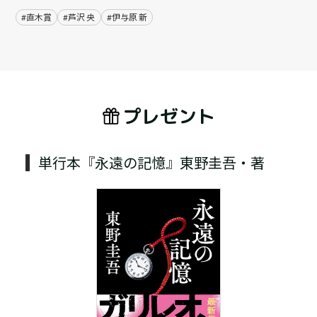
#直木賞
#芦沢 央
#伊与原 新
プレゼント
単行本『永遠の記憶』東野圭吾・著