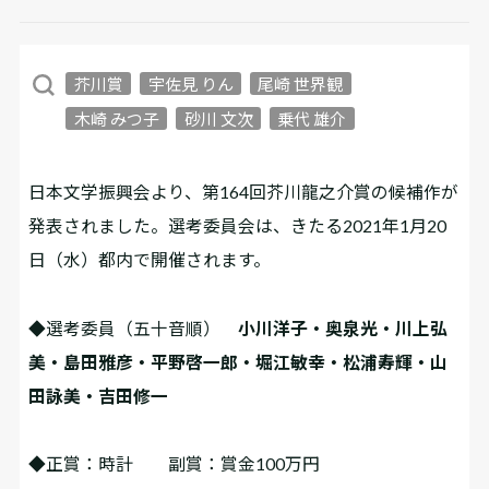
芥川賞
宇佐見 りん
尾崎 世界観
木崎 みつ子
砂川 文次
乗代 雄介
日本文学振興会より、第164回芥川龍之介賞の候補作が
発表されました。選考委員会は、きたる2021年1月20
日（水）都内で開催されます。
◆選考委員（五十音順）
小川洋子・奥泉光・川上弘
美・島田雅彦・平野啓一郎
・堀江敏幸・松浦寿輝・山
田詠美・吉田修一
◆正賞：時計 副賞：賞金100万円