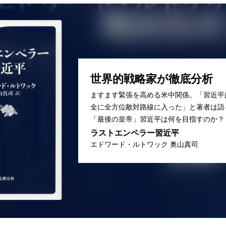
世界的戦略家が徹底分析
ますます緊張を高める米中関係。「習近平
全に全方位敵対路線に入った」と著者は語
「最後の皇帝」習近平は何を目指すのか？
ラストエンペラー習近平
エドワード・ルトワック 奥山真司