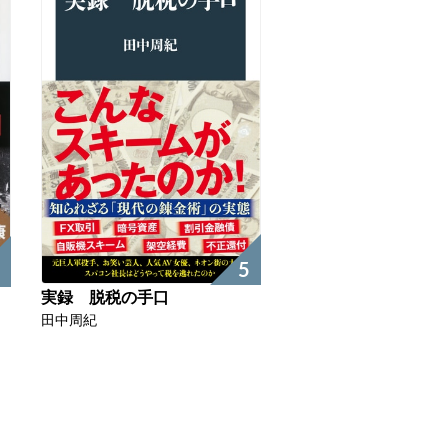
5
実録 脱税の手口
田中周紀