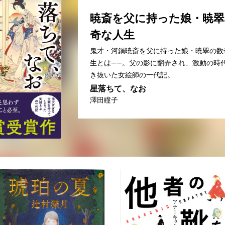
暁斎を父に持った娘・暁翠
奇な人生
鬼才・河鍋暁斎を父に持った娘・暁翠の数
生とは――。父の影に翻弄され、激動の時
き抜いた女絵師の一代記。
星落ちて、なお
澤田瞳子