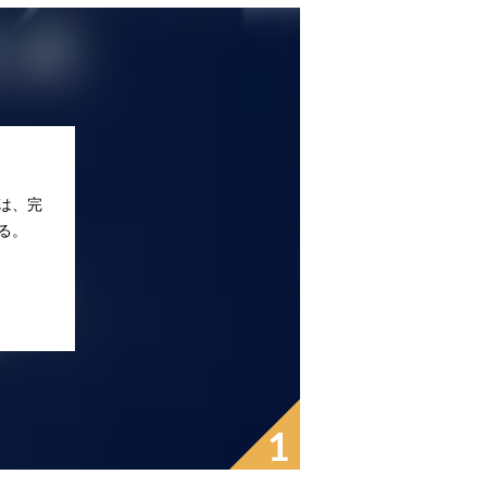
は、完
る。
1