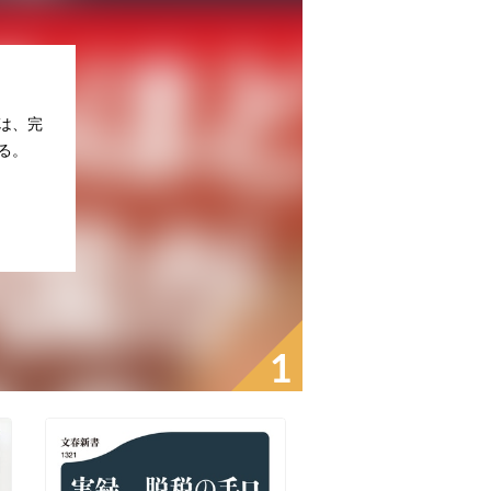
は、完
る。
1