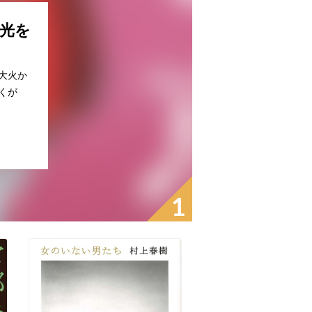
光を
大火か
くが
1