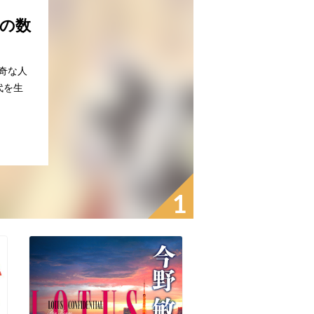
の数
奇な人
代を生
1