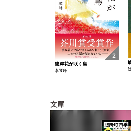
2
彼岸花が咲く島
李琴峰
文庫