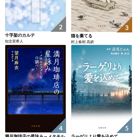
2
3
十字架のカルテ
猫を棄てる
知念実希人
村上春樹 高妍
5
4
ラーゲリより愛を込めて
満月珈琲店の星詠み～メタモル