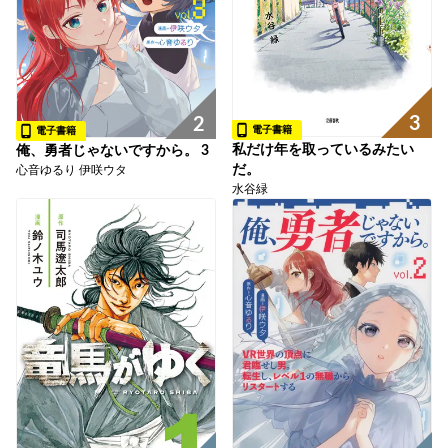
3
2
電子書籍
電子書籍
私だけ年を取っているみたい
俺、勇者じゃないですから。 3
だ。
心音ゆるり 伊咲ウタ
水谷緑