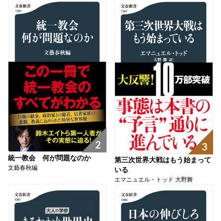
2
3
統一教会 何が問題なのか
第三次世界大戦はもう始まって
文藝春秋編
いる
エマニュエル・トッド 大野舞