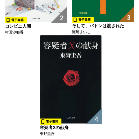
3
2
電子書籍
電子書籍
そして、バトンは渡された
コンビニ人間
瀬尾まいこ
村田沙耶香
4
電子書籍
容疑者Xの献身
東野圭吾