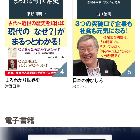
4
5
まるわかり世界史
日本の伸びしろ
津野田興一
出口治明
電子書籍