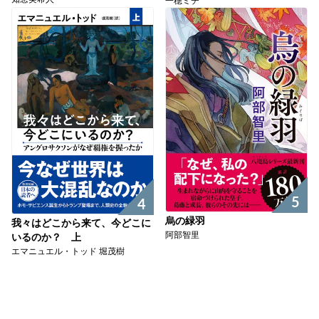
一穂ミチ
5
4
烏の緑羽
我々はどこから来て、今どこに
阿部智里
いるのか？ 上
エマニュエル・トッド 堀茂樹