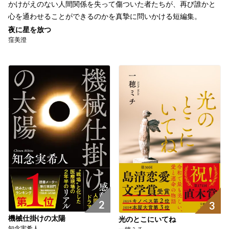
かけがえのない人間関係を失って傷ついた者たちが、再び誰かと
心を通わせることができるのかを真摯に問いかける短編集。
夜に星を放つ
窪美澄
2
3
機械仕掛けの太陽
光のとこにいてね
知念実希人