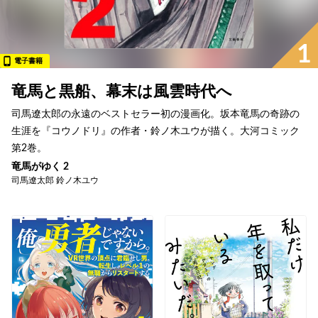
1
電子書籍
竜馬と黒船、幕末は風雲時代へ
司馬遼太郎の永遠のベストセラー初の漫画化。坂本竜馬の奇跡の
生涯を『コウノドリ』の作者・鈴ノ木ユウが描く。大河コミック
第2巻。
竜馬がゆく 2
司馬遼太郎 鈴ノ木ユウ