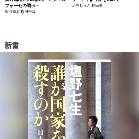
辺見じゅん 林民夫
フォーゼの調べ～
望月麻衣 桜田千尋
新書