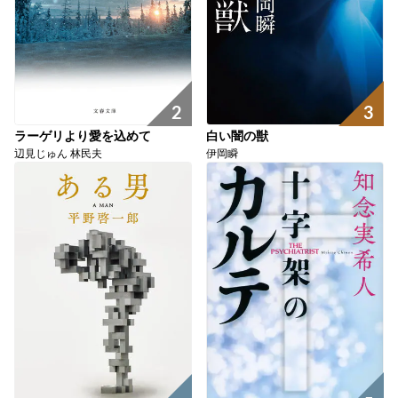
2
3
ラーゲリより愛を込めて
白い闇の獣
辺見じゅん 林民夫
伊岡瞬