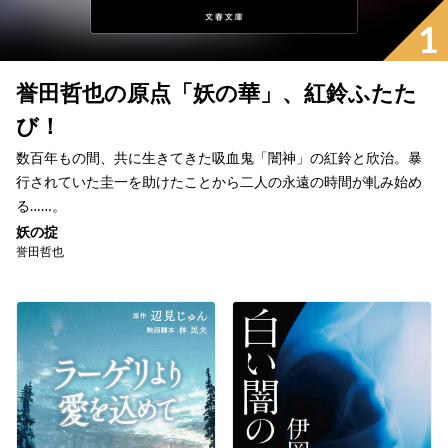
1
誉田哲也の原点「妖の華」、紅鈴ふたた
び！
数百年もの間、共に生きてきた吸血鬼「闇神」の紅鈴と欣治。暴
行されていた圭一を助けたことから二人の永遠の時間が軋み始め
る……。
妖の掟
誉田哲也