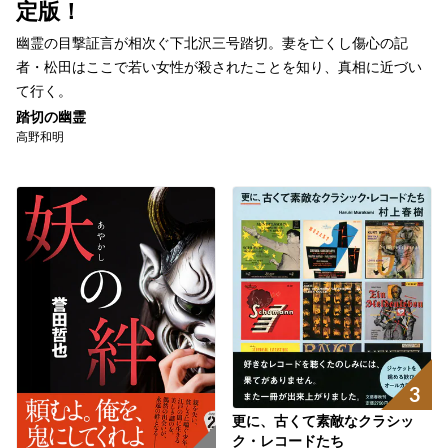
定版！
幽霊の目撃証言が相次ぐ下北沢三号踏切。妻を亡くし傷心の記
者・松田はここで若い女性が殺されたことを知り、真相に近づい
て行く。
踏切の幽霊
高野和明
3
更に、古くて素敵なクラシッ
ク・レコードたち