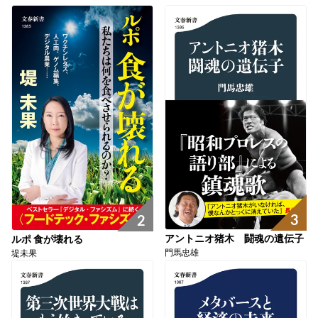
3
2
アントニオ猪木 闘魂の遺伝子
ルポ 食が壊れる
門馬忠雄
堤未果