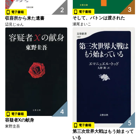
3
2
電子書籍
電子書籍
そして、バトンは渡された
収容所から来た遺書
瀬尾まいこ
辺見じゅん
4
電子書籍
容疑者Xの献身
5
電子書籍
東野圭吾
第三次世界大戦はもう始まって
いる