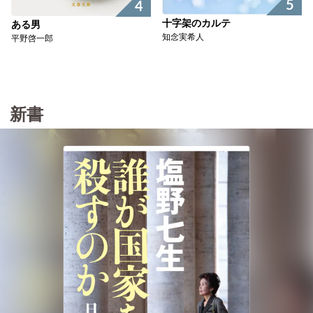
5
4
十字架のカルテ
ある男
知念実希人
平野啓一郎
新書