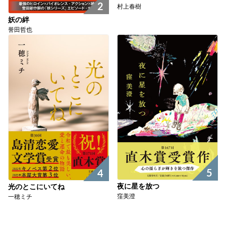
2
村上春樹
妖の絆
誉田哲也
5
4
夜に星を放つ
光のとこにいてね
窪美澄
一穂ミチ