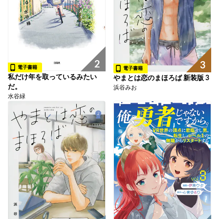
2
3
電子書籍
電子書籍
私だけ年を取っているみたい
やまとは恋のまほろば 新装版 3
だ。
浜谷みお
水谷緑