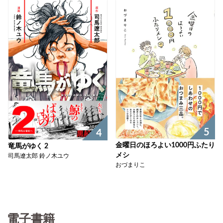
5
4
金曜日のほろよい1000円ふたり
竜馬がゆく 2
メシ
司馬遼太郎 鈴ノ木ユウ
おづまりこ
電子書籍