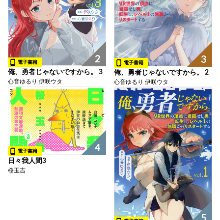
2
3
電子書籍
電子書籍
俺、勇者じゃないですから。 3
俺、勇者じゃないですから。 2
心音ゆるり 伊咲ウタ
心音ゆるり 伊咲ウタ
4
電子書籍
日々我人間3
桜玉吉
5