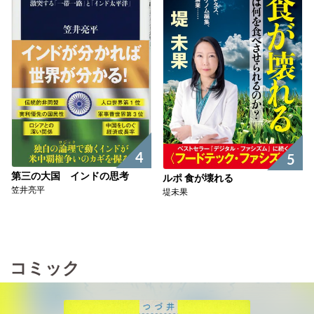
4
5
第三の大国 インドの思考
ルポ 食が壊れる
笠井亮平
堤未果
コミック