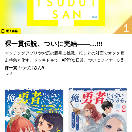
1
電子書籍
裸一貫伝説、ついに完結――…!!!
マッチングアプリやお尻の脱毛に挑戦。推しとの対面でオタク暴
走特急と化す。ドッキドキでHAPPYな日常、ついにフィナーレ‼︎
裸一貫！つづ井さん5
つづ井