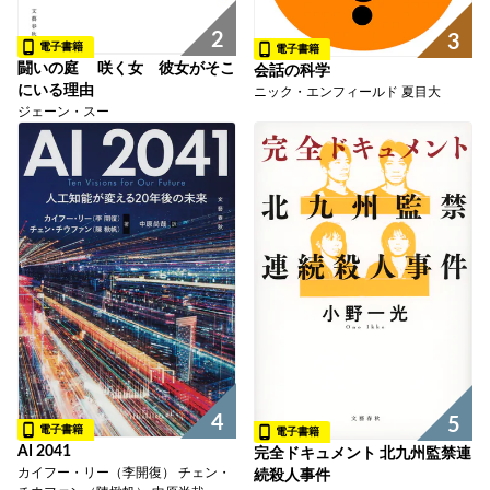
2
3
電子書籍
電子書籍
闘いの庭 咲く女 彼女がそこ
会話の科学
にいる理由
ニック・エンフィールド 夏目大
ジェーン・スー
4
5
電子書籍
電子書籍
AI 2041
完全ドキュメント 北九州監禁連
カイフー・リー（李開復） チェン・
続殺人事件