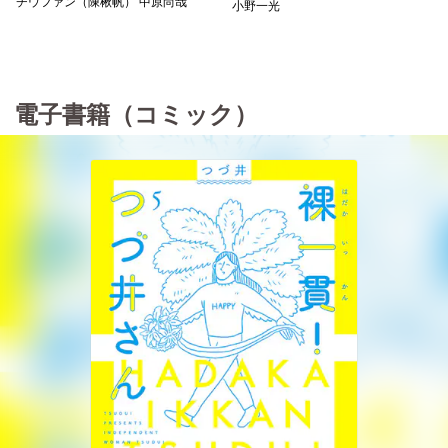
チウファン（陳楸帆） 中原尚哉
小野一光
電子書籍（コミック）