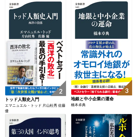
3
2
地銀と中小企業の運命
トッド人類史入門
橋本卓典
エマニュエル・トッド 片山杜秀 佐藤
優