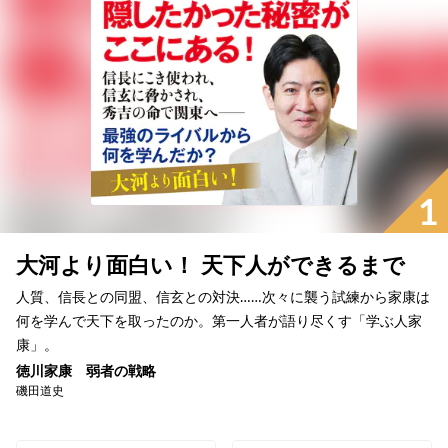
1
大河より面白い！ 天下人ができるまで
人質、信長との同盟、信玄との対決……次々に襲う試練から家康は
何を学んで天下を取ったのか。第一人者が語り尽くす「学ぶ人家
康」。
徳川家康 弱者の戦略
磯田道史