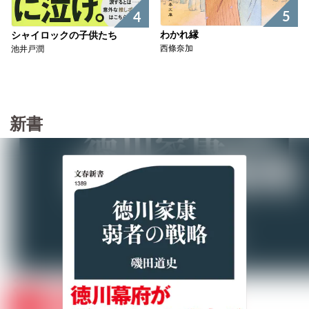
5
4
わかれ縁
シャイロックの子供たち
西條奈加
池井戸潤
新書