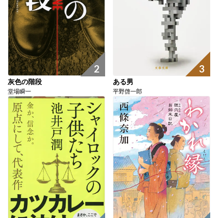
3
2
ある男
灰色の階段
平野啓一郎
堂場瞬一