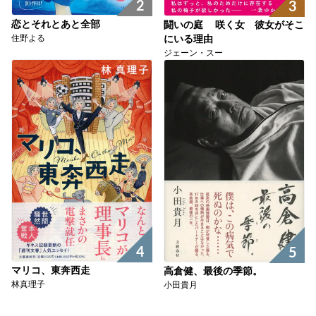
2
3
恋とそれとあと全部
闘いの庭 咲く女 彼女がそこ
住野よる
にいる理由
ジェーン・スー
4
5
マリコ、東奔西走
高倉健、最後の季節。
林真理子
小田貴月