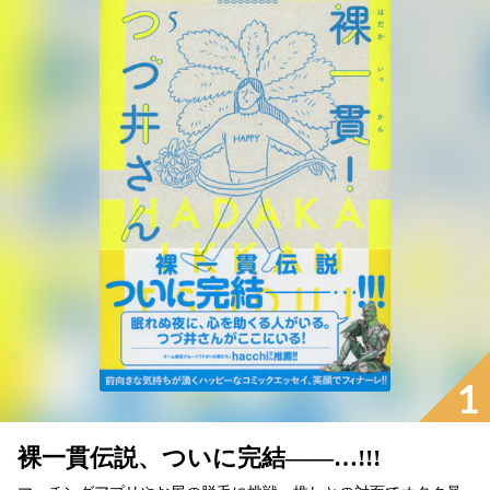
1
裸一貫伝説、ついに完結――…!!!