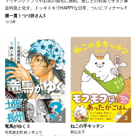
マッチングアプリやお尻の脱毛に挑戦。推しとの対面でオタク暴
走特急と化す。ドッキドキでHAPPYな日常、ついにフィナーレ‼︎
裸一貫！つづ井さん5
つづ井
3
2
ねこの手キッチン
竜馬がゆく 3
卵山玉子
司馬遼太郎 鈴ノ木ユウ