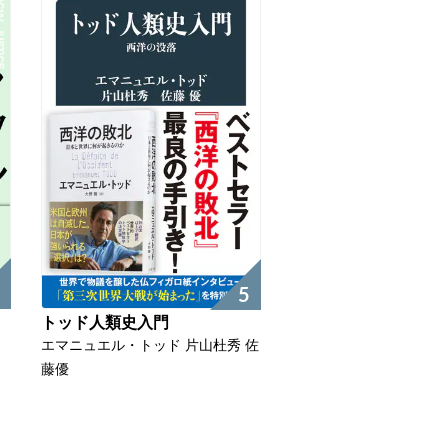
5
トッド人類史入門
エマニュエル・トッド 片山杜秀 佐
藤優