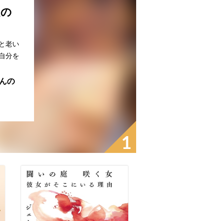
題の
と老い
自分を
ゃんの
1