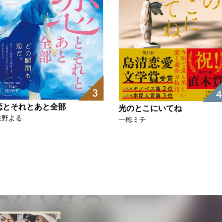
3
4
恋とそれとあと全部
光のとこにいてね
住野よる
一穂ミチ