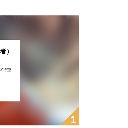
者）
ズ待望
1