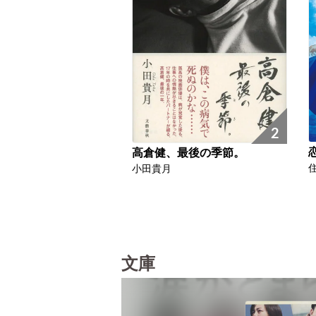
2
高倉健、最後の季節。
小田貴月
文庫