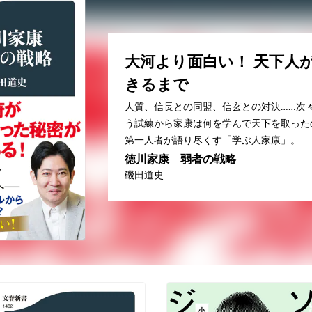
大河より面白い！ 天下人
きるまで
人質、信長との同盟、信玄との対決……次
う試練から家康は何を学んで天下を取った
第一人者が語り尽くす「学ぶ人家康」。
徳川家康 弱者の戦略
磯田道史