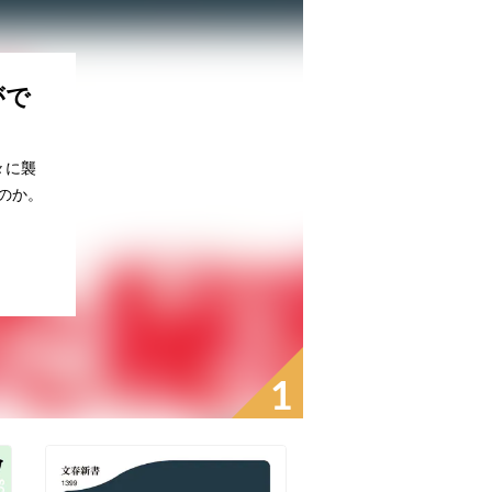
がで
々に襲
のか。
1