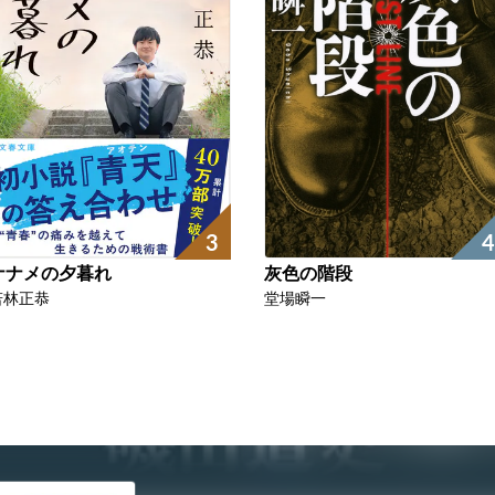
3
4
ナナメの夕暮れ
灰色の階段
若林正恭
堂場瞬一