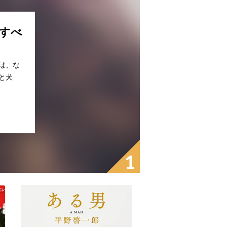
すべ
は、な
と犬
1