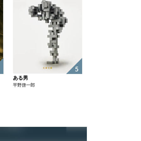
5
ある男
平野啓一郎