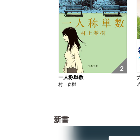
2
一人称単数
村上春樹
新書