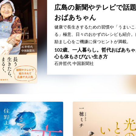
広島の新聞やテレビで話
おばあちゃん
健康で長生きするための習慣や「うまいこ
る」極意、日々のおかずのレシピも紹介。
励まし心をご機嫌に保つヒントが満載。
102歳、一人暮らし。哲代おばあち
心も体もさびない生き方
石井哲代 中国新聞社