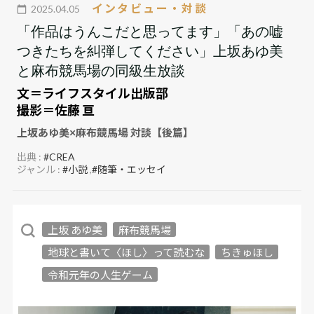
インタビュー・対談
2025.04.05
「作品はうんこだと思ってます」「あの嘘
つきたちを糾弾してください」上坂あゆ美
と麻布競馬場の同級生放談
文＝ライフスタイル出版部
撮影＝佐藤 亘
上坂あゆ美×麻布競馬場 対談【後篇】
出典 :
#CREA
ジャンル :
#小説
,
#随筆・エッセイ
上坂 あゆ美
麻布競馬場
地球と書いて〈ほし〉って読むな
ちきゅほし
令和元年の人生ゲーム