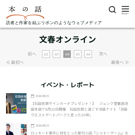
メニュー
読者と作家を結ぶリボンのようなウェブメディア
文春オンライン
前へ
次へ
62
63
64
65
66
≪ 最初へ
最後へ ≫
イベント・レポート
2026.08.05
【石田衣良サインカードプレゼント！】 ジュンク堂書店池
袋本店で8月22日開催 石田衣良と過ごす池袋ナイト「池袋
ウエストゲートパークと走った30年」
2026.08.03
ロッキード事件に材をとった新刊小説『シャドーゲーム』を