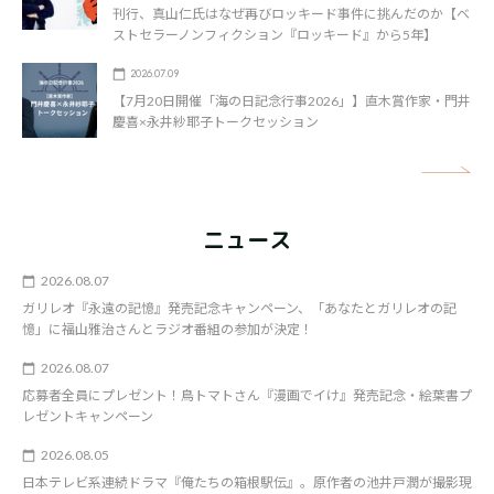
刊行、真山仁氏はなぜ再びロッキード事件に挑んだのか【ベ
ストセラーノンフィクション『ロッキード』から5年】
2026.07.09
【7月20日開催「海の日記念行事2026」】直木賞作家・門井
慶喜×永井紗耶子トークセッション
矢
ニュース
2026.08.07
ガリレオ『永遠の記憶』発売記念キャンペーン、「あなたとガリレオの記
憶」に福山雅治さんとラジオ番組の参加が決定！
2026.08.07
応募者全員にプレゼント！鳥トマトさん『漫画でイけ』発売記念・絵葉書プ
レゼントキャンペーン
2026.08.05
日本テレビ系連続ドラマ『俺たちの箱根駅伝』。原作者の池井戸潤が撮影現