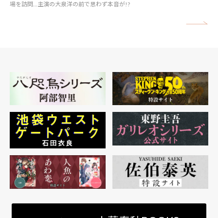
場を訪問…主演の大泉洋の前で思わず本音が!?
矢