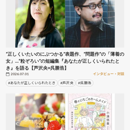
“正しくいたいのにぶつかる”表題作、“問題作”の「薄着の
女」…“粒ぞろい”の短編集『あなたが正しくいられたと
き』を語る【芦沢央×呉勝浩】
2026.07.01
インタビュー・対談
#あなたが正しくいられたとき
#芦沢 央
#呉 勝浩