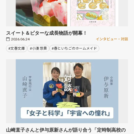
スイート＆ビターな成長物語が開幕！
2026.06.24
インタビュー・対談
#文春文庫
#小湊 悠貴
#春といちごのホームメイド
山崎直子さんと伊与原新さんが語り合う「定時制高校の