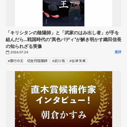
「キリシタンの陰陽師」と「武家のはみ出し者」が手を
組んだら…戦国時代の“異色バディ”が解き明かす織田信長
の知られざる実像
2026.07.24
書評
#悪行の王 切支丹陰陽師
#武川 佑
#谷津 矢車