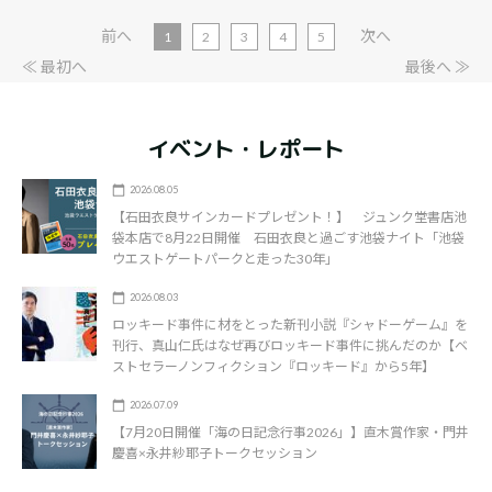
前へ
次へ
1
2
3
4
5
≪ 最初へ
最後へ ≫
イベント・レポート
2026.08.05
【石田衣良サインカードプレゼント！】 ジュンク堂書店池
袋本店で8月22日開催 石田衣良と過ごす池袋ナイト「池袋
ウエストゲートパークと走った30年」
2026.08.03
ロッキード事件に材をとった新刊小説『シャドーゲーム』を
刊行、真山仁氏はなぜ再びロッキード事件に挑んだのか【ベ
ストセラーノンフィクション『ロッキード』から5年】
2026.07.09
【7月20日開催「海の日記念行事2026」】直木賞作家・門井
慶喜×永井紗耶子トークセッション