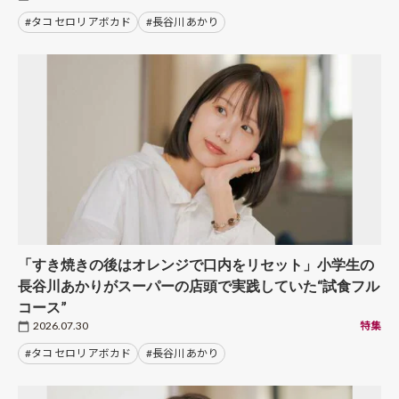
#タコ セロリ アボカド
#長谷川 あかり
「すき焼きの後はオレンジで口内をリセット」小学生の
長谷川あかりがスーパーの店頭で実践していた“試食フル
コース”
2026.07.30
特集
#タコ セロリ アボカド
#長谷川 あかり