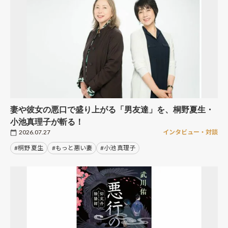
妻や彼女の悪口で盛り上がる「男友達」を、桐野夏生・
小池真理子が斬る！
2026.07.27
インタビュー・対談
#桐野 夏生
#もっと悪い妻
#小池 真理子