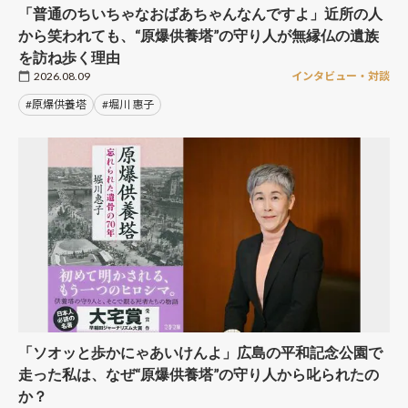
「普通のちいちゃなおばあちゃんなんですよ」近所の人
から笑われても、“原爆供養塔”の守り人が無縁仏の遺族
を訪ね歩く理由
2026.08.09
インタビュー・対談
#原爆供養塔
#堀川 惠子
「ソオッと歩かにゃあいけんよ」広島の平和記念公園で
走った私は、なぜ“原爆供養塔”の守り人から叱られたの
か？