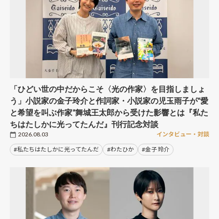
「ひどい世の中だからこそ〈光の作家〉を目指しましょ
う」小説家の金子玲介と作詞家・小説家の児玉雨子が“愛
と希望を叫ぶ作家”舞城王太郎から受けた影響とは『私た
ちはたしかに光ってたんだ』刊行記念対談
2026.08.03
インタビュー・対談
#私たちはたしかに光ってたんだ
#わたひか
#金子 玲介