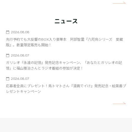
矢
ニュース
2026.08.08
先行予約でも大反響のBOX入り豪華本 阿部智里『八咫烏シリーズ 愛蔵
版』。数量限定販売も開始！
2026.08.07
ガリレオ『永遠の記憶』発売記念キャンペーン、「あなたとガリレオの記
憶」に福山雅治さんとラジオ番組の参加が決定！
2026.08.07
応募者全員にプレゼント！鳥トマトさん『漫画でイけ』発売記念・絵葉書プ
レゼントキャンペーン
矢