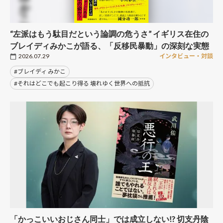
“左派はもう駄目だという論調の危うさ” イギリス在住の
ブレイディみかこが語る、「反移民暴動」の深刻な実態
2026.07.29
インタビュー・対談
#ブレイディ みかこ
#それはどこでも起こり得る 壊れゆく世界への抵抗
「かっこいいおじさん同士」では成立しない!? 切支丹陰