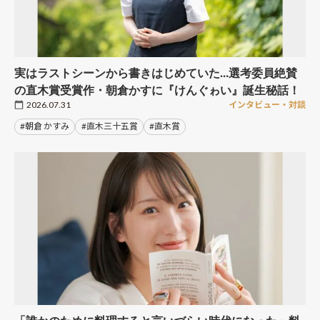
実はラストシーンから書きはじめていた…選考委員絶賛
の直木賞受賞作・朝倉かすに『けんぐゎい』誕生秘話！
2026.07.31
インタビュー・対談
#朝倉 かすみ
#直木三十五賞
#直木賞