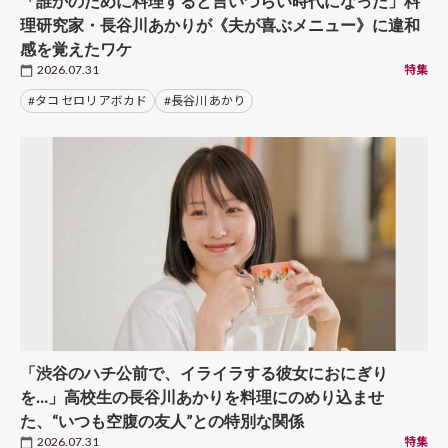
「誰かのために料理すると言いづらい時代になった」料
理研究家・長谷川あかりが《夫が喜ぶメニュー》に違和
感を覚えたワケ
2026.07.31
特集
#タコ セロリ アボカド
#長谷川 あかり
「渋谷のハチ公前で、イライラする彼女におにぎり
を…」高校生の長谷川あかりを料理にのめり込ませ
た、“いつも空腹の友人”との特別な関係
2026.07.31
特集