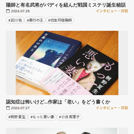
陽師と有名武将がバディを組んだ戦国ミステリ誕生秘話
2026.07.28
インタビュー・対談
#武川 佑
#悪行の王
#切支丹陰陽師
認知症は怖いけど…作家は「老い」をどう書くか
2026.07.27
インタビュー・対談
#桐野 夏生
#もっと悪い妻
#小池 真理子