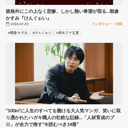
規格外にこの上なく悲惨、しかし熱い希望が宿る…朝倉
かすみ『けんぐゎい』
2026.07.20
インタビュー・対談
#朝倉 かすみ
#けんぐゎい
#直木三十五賞
“100m”に人生のすべてを懸ける大人気マンガ、笑いに取
り憑かれたハガキ職人の壮絶な記録…「人材育成のプ
ロ」が全力で推す“今読むべき14冊”