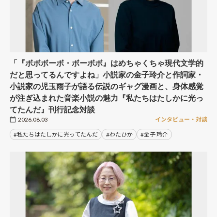
「『ボボボーボ・ボーボボ』はめちゃくちゃ現代文学的
だと思ってるんですよね」小説家の金子玲介と作詞家・
小説家の児玉雨子が語る伝説のギャグ漫画と、身体感覚
が注ぎ込まれた音楽小説の魅力『私たちはたしかに光っ
てたんだ』刊行記念対談
2026.08.03
インタビュー・対談
#私たちはたしかに光ってたんだ
#わたひか
#金子 玲介