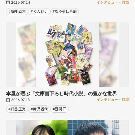
2026.07.14
インタビュー・対談
#坂井 風太
# ぐんぴぃ
#理不尽仕事論
本屋が選ぶ「文庫書下ろし時代小説」の豊かな世界
2026.07.13
インタビュー・対談
#細谷 正充
#野沢 香代
#昼間 匠