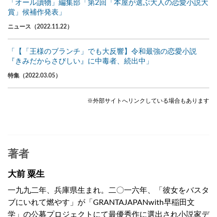
「オール讀物」編集部「第2回「本屋が選ぶ大人の恋愛小説大
賞」候補作発表」
ニュース（2022.11.22）
「【「王様のブランチ」でも大反響】令和最強の恋愛小説
『きみだからさびしい』に中毒者、続出中」
特集（2022.03.05）
※外部サイトへリンクしている場合もあります
著者
大前 粟生
一九九二年、兵庫県生まれ。二〇一六年、「彼女をバスタ
ブにいれて燃やす」が「GRANTAJAPANwith早稲田文
学」の公募プロジェクトにて最優秀作に選出され小説家デ