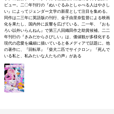
ビュー。二〇年刊行の『ぬいぐるみとしゃべる人はやさし
い』によってジェンダー文学の新星として注目を集める。
同作は二三年に英語版の刊行、金子由里奈監督による映画
化を果たし、国内外に反響を広げている。二一年、『おも
ろい以外いらんねん』で第三八回織田作之助賞候補。二二
年刊行の『きみだからさびしい』は、価値観が多様化する
現代の恋愛を繊細に描いていると各メディアで話題に。他
の著作に、『回転草』『柴犬二匹でサイクロン』『死んで
いる私と、私みたいな人たちの声』がある