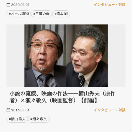
2020.02.05
インタビュー・対談
#オール讀物
#平蔵の母
#逢坂 剛
小説の流儀、映画の作法――横山秀夫（原作
者）×瀬々敬久（映画監督）【前編】
2016.05.01
インタビュー・対談
#横山 秀夫
#瀬々 敬久