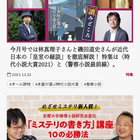
今月号では林真理子さんと磯田道史さんが近代
日本の「皇室の縁談」を徹底解説！ 特集は〈時
代小説大賞2021〉と〈警察小説最前線〉。
2021.11.22
特集
#オール讀物
#本屋が選ぶ時代小説大賞
#警察小説