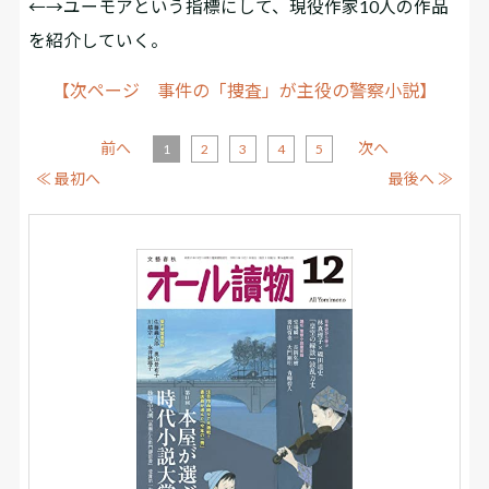
←→ユーモアという指標にして、現役作家10人の作品
を紹介していく。
【次ページ 事件の「捜査」が主役の警察小説】
前へ
次へ
1
2
3
4
5
≪ 最初へ
最後へ ≫