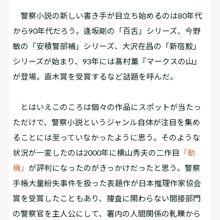
警察小説の新しい書き手が目立ち始めるのは80年代
から90年代だろう。逢坂剛の「百舌」シリーズ、今野
敏の「安積警部補」シリーズ、大沢在昌の「新宿鮫」
シリーズが始まり、93年には髙村薫『マークスの山』
が登場。直木賞を受賞するなど話題を呼んだ。
とはいえこのころは個々の作品にスポットが当たっ
ただけで、警察小説というジャンル自体が注目を集め
ることには至っていなかったように思う。そのような
状況が一変したのは2000年に横山秀夫の二作目
『動
機』
が評判になったのがきっかけだったと思う。警察
手帳大量紛失事件を扱った表題作が日本推理作家協会
賞を受賞したこともあり、捜査に関わらない間接部門
の警察官を主人公にして、署内の人間関係の軋轢から