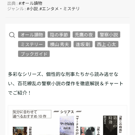
出典 :
#オール讀物
ジャンル :
#小説
,
#エンタメ・ミステリ
オール讀物
陰の季節
禿鷹の夜
警察小説
ミステリー
横山 秀夫
逢坂 剛
西上 心太
ブックガイド
多彩なシリーズ、個性的な刑事たちから読み逃せな
い、百花繚乱の警察小説の傑作を徹底解説＆チャート
でご紹介！