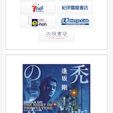
屋書店ウェブストア
Club