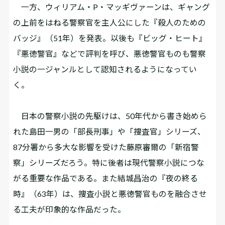
一方、ウィリアム・P・マッギヴァーンは、ギャング
の上前をはねる警察官を主人公にした『殺人のための
バッジ』（51年）を発表。以後も『ビッグ・ヒート』
『悪徳警官』などで評判を呼び、悪徳警官ものも警察
小説の一ジャンルとして認知されるようになってい
く。
日本の警察小説の先駆けは、50年代から書き始めら
れた島田一男の「部長刑事」や「捜査官」シリーズ、
87分署から多大な影響を受けた藤原審爾の「新宿警
察」シリーズだろう。特に後者は現代警察小説につな
がる重要な作品である。また結城昌治の『夜の終る
時』（63年）は、捜査小説と悪徳警官ものを融合させ
る工夫が印象的な作品だった。