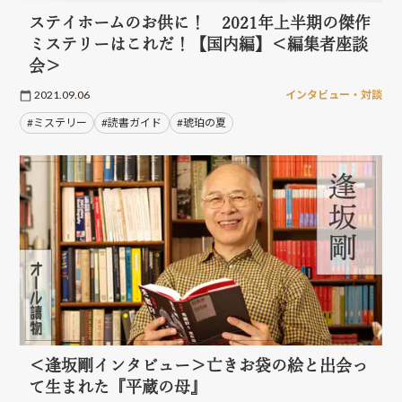
ステイホームのお供に！ 2021年上半期の傑作
ミステリーはこれだ！【国内編】＜編集者座談
会＞
2021.09.06
インタビュー・対談
#ミステリー
#読書ガイド
#琥珀の夏
＜逢坂剛インタビュー＞亡きお袋の絵と出会っ
て生まれた『平蔵の母』