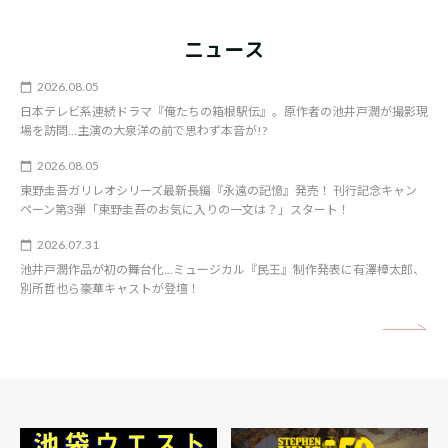
ニュース
2026.08.05
日本テレビ系連続ドラマ『俺たちの箱根駅伝』。原作者の池井戸潤が撮影現
場を訪問…主演の大泉洋の前で思わず本音が!?
2026.08.05
東野圭吾ガリレオシリーズ最新長編『永遠の記憶』発売！ 刊行記念キャン
ペーン第3弾「東野圭吾のお気に入りの一文は？」スタート！
2026.07.31
池井戸潤作品が初の舞台化…ミュージカル『民王』制作発表に有澤樟太郎、
別所哲也ら豪華キャストが登壇！
矢