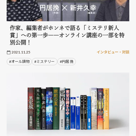
作家、編集者がホンネで語る「ミステリ新人
賞」への第一歩――オンライン講座の一部を特
別公開！
2021.11.25
インタビュー・対談
#オール讀物
#ミステリー
#円居 挽