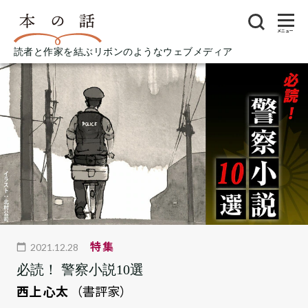
メニュー
読者と作家を結ぶリボンのようなウェブメディア
特集
2021.12.28
必読！ 警察小説10選
西上 心太
（書評家）