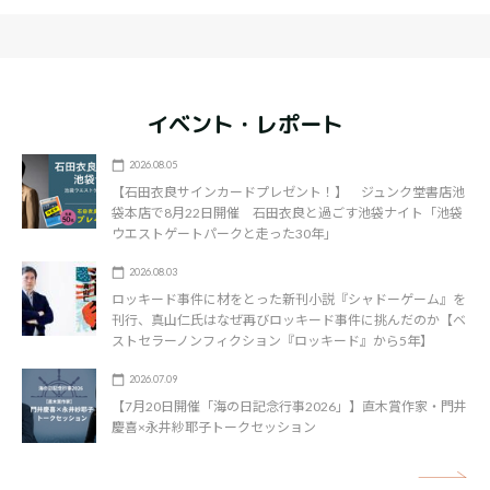
イベント・レポート
2026.08.05
【石田衣良サインカードプレゼント！】 ジュンク堂書店池
袋本店で8月22日開催 石田衣良と過ごす池袋ナイト「池袋
ウエストゲートパークと走った30年」
2026.08.03
ロッキード事件に材をとった新刊小説『シャドーゲーム』を
刊行、真山仁氏はなぜ再びロッキード事件に挑んだのか【ベ
ストセラーノンフィクション『ロッキード』から5年】
2026.07.09
【7月20日開催「海の日記念行事2026」】直木賞作家・門井
慶喜×永井紗耶子トークセッション
矢