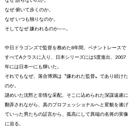
なぜ 語らないのか。
なぜ 俯いて歩くのか。
なぜ いつも独りなのか。
そしてなぜ 嫌われるのか――。
中日ドラゴンズで監督を務めた8年間、ペナントレースで
すべてAクラスに入り、日本シリーズには5度進出、2007
年には日本一にも輝いた。
それでもなぜ、落合博満は〝嫌われた監督〟であり続けた
のか。
謎めいた沈黙と非情な采配。そこに込められた深謀遠慮に
翻弄されながら、真のプロフェッショナルへと変貌を遂げ
ていった男たちの証言から、孤高にして異端の名将の実像
に迫る。