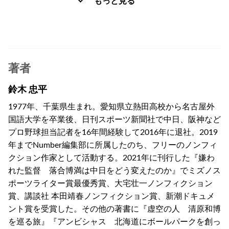
もっと見る
著者
鈴木 忠平
1977年、千葉県生まれ。愛知県立熱田高校から名古屋外
国語大学を卒業後、日刊スポーツ新聞社で中日、阪神など
プロ野球担当記者を16年間経験して2016年に退社。2019
年までNumber編集部に所属したのち、フリーのノンフィ
クション作家として活動する。2021年に刊行した『嫌わ
れた監督 落合博満は中日をどう変えたのか』でミズノス
ポーツライター賞最優秀賞、大宅壮一ノンフィクション
賞、講談社 本田靖春ノンフィクション賞、新潮ドキュメ
ント賞を受賞した。その他の著書に『虚空の人 清原和博
を巡る旅』『アンビシャス 北海道にボールパークを創っ