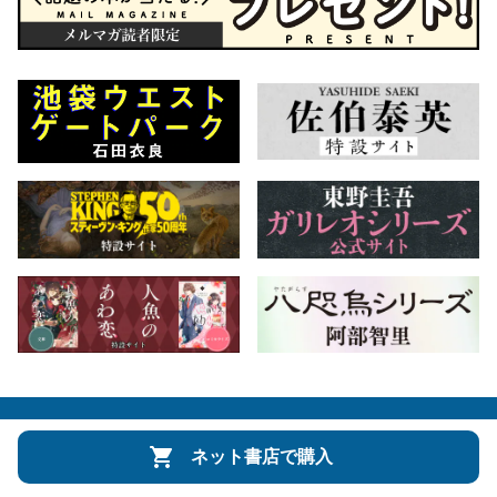
会社概要
自費出版のご案内
お問合せ
ネット書店で購入
株式会社文藝春秋
文春オンライン
Number Web
CREA WEB
Copyright © Bungeishunju Ltd.