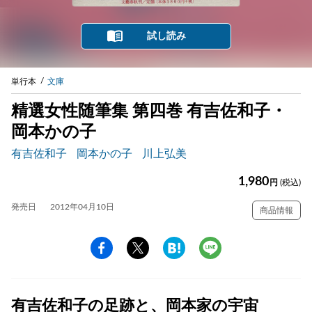
試し読み
単行本
文庫
精選女性随筆集 第四巻 有吉佐和子・
岡本かの子
有吉佐和子
岡本かの子
川上弘美
1,980
円
(税込)
発売日
2012年04月10日
商品情報
有吉佐和子の足跡と、岡本家の宇宙