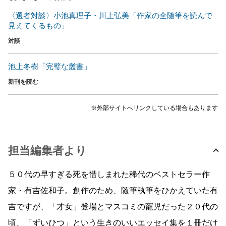
〈選者対談〉小池真理子・川上弘美「作家の全随筆を読んで
見えてくるもの」
対談
池上冬樹「完璧な叢書」
新刊を読む
※外部サイトへリンクしている場合もあります
担当編集者より
５０代の早すぎる死を惜しまれた稀代のベストセラー作
家・有吉佐和子。創作のため、随筆執筆をひかえていた有
吉ですが、「才女」登場とマスコミの寵児だった２０代の
頃、「ずいひつ」という生きのいいエッセイ集を１冊だけ