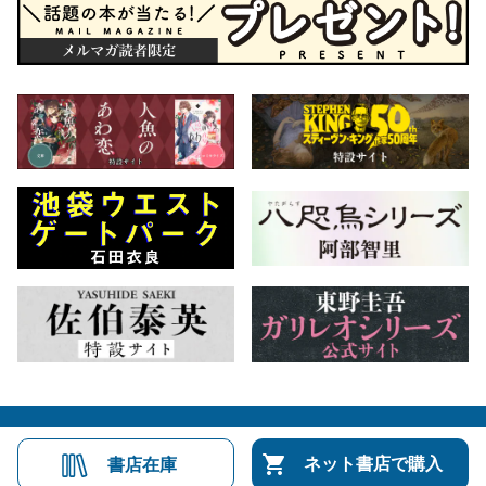
会社概要
自費出版のご案内
お問合せ
ネット書店で購入
書店在庫
株式会社文藝春秋
文春オンライン
Number Web
CREA WEB