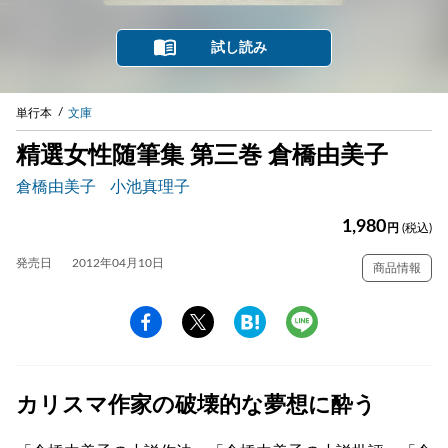
試し読み
単行本
文庫
精選女性随筆集 第三巻 倉橋由美子
倉橋由美子
小池真理子
1,980
円
(税込)
発売日
2012年04月10日
商品情報
カリスマ作家の破壊的な夢想に酔う