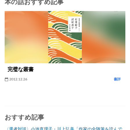
本の話おすすめ記事
完璧な叢書
2012.12.26
書評
おすすめ記事
〈選者対談〉小池真理子・川上弘美「作家の全随筆を読んで