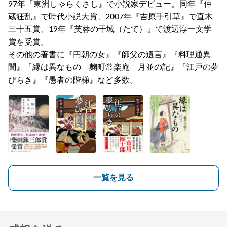
97年『東洲しゃらくさし』で小説家デビュー。同年『仲
蔵狂乱』で時代小説大賞、2007年『吉原手引草』で直木
三十五賞、19年『芙蓉の干城（たて）』で渡辺淳一文学
賞を受賞。
その他の著書に『円朝の女』『師父の遺言』『料理通異
聞』『縁は異なもの 麴町常楽庵 月並の記』『江戸の夢
びらき』『愚者の階梯』など多数。
一覧を見る