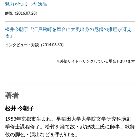
魅力がつまった逸品」
解説（2016.07.28）
松井今朝子「江戸麹町を舞台に大奥出身の尼僧の推理が冴え
る」
インタビュー・対談（2014.06.30）
※外部サイトへリンクしている場合もあります
著者
松井 今朝子
1953年京都市生まれ。早稲田大学大学院文学研究科演劇
学修士課程修了。松竹を経て故・武智鉄二氏に師事、歌舞
伎の脚色・演出などを手がける。