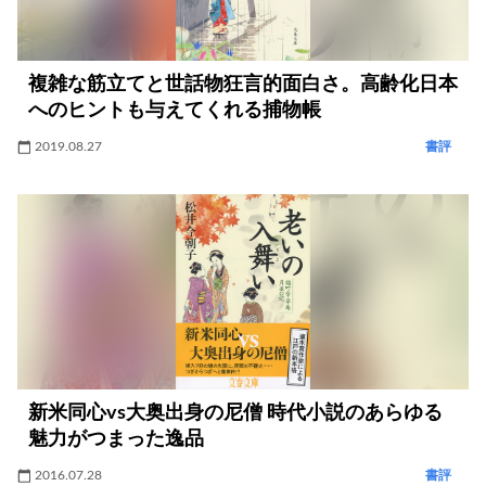
複雑な筋立てと世話物狂言的面白さ。高齢化日本
へのヒントも与えてくれる捕物帳
2019.08.27
書評
新米同心vs大奥出身の尼僧 時代小説のあらゆる
魅力がつまった逸品
2016.07.28
書評