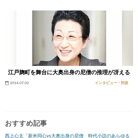
江戸麹町を舞台に大奥出身の尼僧の推理が冴える
2014.07.02
インタビュー・対談
おすすめ記事
西上心太「新米同心vs大奥出身の尼僧 時代小説のあらゆる