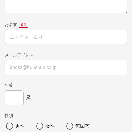
お名前
メールアドレス
年齢
歳
性別
男性
女性
無回答