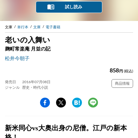
試し読み
文庫
単行本
文庫
電子書籍
老いの入舞い
麹町常楽庵 月並の記
松井今朝子
858
円
(税込)
発売日
2016年07月08日
商品情報
ジャンル
歴史・時代小説
新米同心vs大奥出身の尼僧。江戸の新本
格！