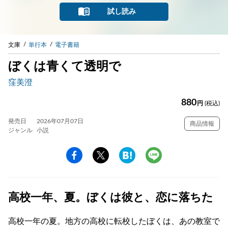
試し読み
文庫
単行本
電子書籍
ぼくは青くて透明で
窪美澄
880
円
(税込)
発売日
2026年07月07日
商品情報
ジャンル
小説
高校一年、夏。ぼくは彼と、恋に落ちた
高校一年の夏。地方の高校に転校したぼくは、あの教室で