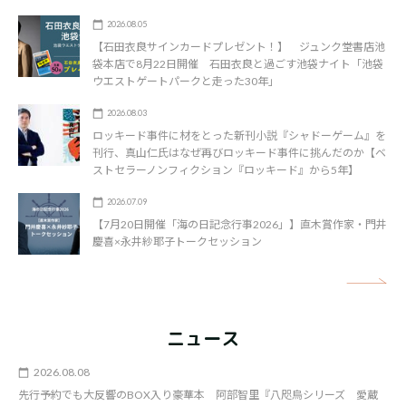
2026.08.05
【石田衣良サインカードプレゼント！】 ジュンク堂書店池
袋本店で8月22日開催 石田衣良と過ごす池袋ナイト「池袋
ウエストゲートパークと走った30年」
2026.08.03
ロッキード事件に材をとった新刊小説『シャドーゲーム』を
刊行、真山仁氏はなぜ再びロッキード事件に挑んだのか【ベ
ストセラーノンフィクション『ロッキード』から5年】
2026.07.09
【7月20日開催「海の日記念行事2026」】直木賞作家・門井
慶喜×永井紗耶子トークセッション
矢
ニュース
2026.08.08
先行予約でも大反響のBOX入り豪華本 阿部智里『八咫烏シリーズ 愛蔵