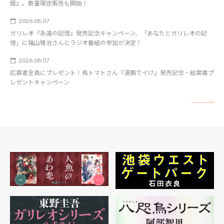
版』。数量限定販売も開始！
2026.08.07
ガリレオ『永遠の記憶』発売記念キャンペーン、「あなたとガリレオの記
憶」に福山雅治さんとラジオ番組の参加が決定！
2026.08.07
応募者全員にプレゼント！鳥トマトさん『漫画でイけ』発売記念・絵葉書プ
レゼントキャンペーン
矢