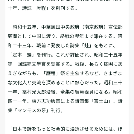
十年、詩誌「歴程」を創刊する。
昭和十五年、中華民国中央政府（南京政府）宣伝部
顧問として中国に渡り、終戦の翌年まで滞在する。昭
和二十三年、戦前に発表した詩集「蛙」をもとに、
「定本 蛙」を刊行。これが評価され、昭和二十五年
第一回読売文学賞を受賞する。戦後、長らく貧困にあ
えぎながらも、「歴程」祭を主催するなど、さまざま
な文化人と交流を深めることに熱心だった。昭和三十
一年、高村光太郎没後、全集の編纂委員になる。昭和
四十一年、棟方志功版画による詩画集「富士山」、詩
集「マンモスの牙」刊行。
「日本で詩をもっと社会的に浸透させるためには、ほ