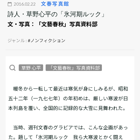
文春写真館
2016.02.22
詩人・草野心平の「氷河期ルック」
文・写真：
「文藝春秋」写真資料部
ジャンル :
#ノンフィクション
草野 心平
「文藝春秋」写真資料部
暖冬から一転して最近は寒気が身にしみるが、昭和
五十二年（一九七七年）の年初めは、厳しい寒波が日
本列島を覆い、全国的に記録的な大雪に見舞われた。
当時、週刊文春のグラビアでは、こんな企画があっ
た。題して「氷河期ルック 我ら大寒波とかく闘え