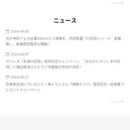
矢
ニュース
2026.08.08
先行予約でも大反響のBOX入り豪華本 阿部智里『八咫烏シリーズ 愛蔵
版』。数量限定販売も開始！
2026.08.07
ガリレオ『永遠の記憶』発売記念キャンペーン、「あなたとガリレオの記
憶」に福山雅治さんとラジオ番組の参加が決定！
2026.08.07
応募者全員にプレゼント！鳥トマトさん『漫画でイけ』発売記念・絵葉書プ
レゼントキャンペーン
矢