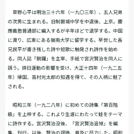
草野心平は明治三十六年（一九〇三年）、五人兄弟
の次男に生まれる。旧制磐城中学を中退後、上京。慶
應義塾普通部に編入するが半年ほどで退学する。中国
に渡り、広東にある嶺南大学に留学する。早世した長
兄民平が書き残した詩や短歌に触発され詩作を始め
る。同人誌「銅鑼」を主宰、手紙で宮沢賢治を同人に
誘う。排日運動の影響を受け、大正十四年（一九二五
年）帰国、高村光太郎の知遇を得て、その人柄に魅了
される。
昭和三年（一九二八年）に初めての詩集「第百階
級」を上梓する。これより生涯にわたって蛙をテーマ
に詩作する。宮沢賢治没後、「宮沢賢治追悼」を編
集、刊行。以後、賢治の評価、普及に尽力した。昭和