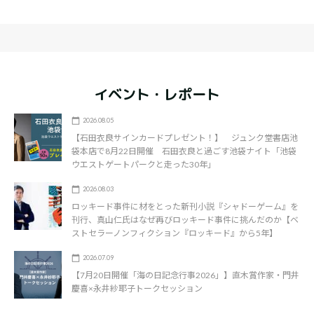
イベント・レポート
2026.08.05
【石田衣良サインカードプレゼント！】 ジュンク堂書店池
袋本店で8月22日開催 石田衣良と過ごす池袋ナイト「池袋
ウエストゲートパークと走った30年」
2026.08.03
ロッキード事件に材をとった新刊小説『シャドーゲーム』を
刊行、真山仁氏はなぜ再びロッキード事件に挑んだのか【ベ
ストセラーノンフィクション『ロッキード』から5年】
2026.07.09
【7月20日開催「海の日記念行事2026」】直木賞作家・門井
慶喜×永井紗耶子トークセッション