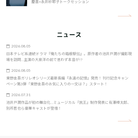
慶喜×永井紗耶子トークセッション
矢
ニュース
2026.08.05
日本テレビ系連続ドラマ『俺たちの箱根駅伝』。原作者の池井戸潤が撮影現
場を訪問…主演の大泉洋の前で思わず本音が!?
2026.08.05
東野圭吾ガリレオシリーズ最新長編『永遠の記憶』発売！ 刊行記念キャン
ペーン第3弾「東野圭吾のお気に入りの一文は？」スタート！
2026.07.31
池井戸潤作品が初の舞台化…ミュージカル『民王』制作発表に有澤樟太郎、
別所哲也ら豪華キャストが登壇！
矢