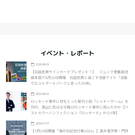
イベント・レポート
2026.08.05
【石田衣良サインカードプレゼント！】 ジュンク堂書店池
袋本店で8月22日開催 石田衣良と過ごす池袋ナイト「池袋
ウエストゲートパークと走った30年」
2026.08.03
ロッキード事件に材をとった新刊小説『シャドーゲーム』を
刊行、真山仁氏はなぜ再びロッキード事件に挑んだのか【ベ
ストセラーノンフィクション『ロッキード』から5年】
2026.07.09
【7月20日開催「海の日記念行事2026」】直木賞作家・門井