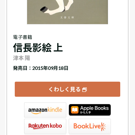
電子書籍
信長影絵 上
津本 陽
発売日：2015年09月18日
くわしく見る
tore
ve