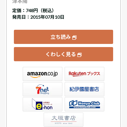
津本陽
定価：
748円（税込）
発売日：2015年07月10日
立ち読み
くわしく見る
ックス
屋書店ウェブストア
Club