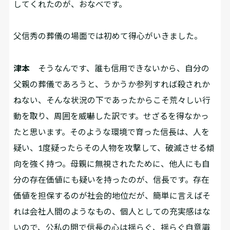
してくれたのが、おなべです。
――父信秀の葬儀の場面では初めて得心がいきました。
津本
そうなんです、誰も信用できないから、自分の
父親の葬儀であろうと、うかうか参列すれば殺されか
ねない、そんな状況の下であったからこそ荒々しい行
動を取り、周囲を威嚇した訳です。せざるを得なかっ
たと思います。そのような環境で育った信長は、人を
疑い、1度疑ったらその人物を攻撃して、破滅させる傾
向を強く持つ。母親に無視されたために、他人にも自
分の存在価値にも疑いを持ったのが、信長です。存在
価値を担保するのが社会的地位だが、簡単に言えばそ
れは会社人間のようなもの、個人としての充実感はな
いので、公私の間で信長の心は揺らぐ、揺らぐ自意識