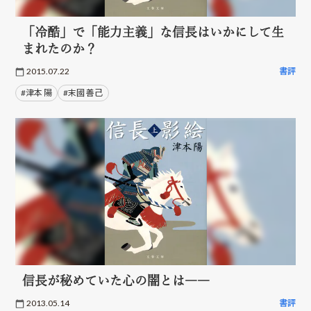
「冷酷」で「能力主義」な信長はいかにして生
まれたのか？
2015.07.22
書評
#津本 陽
#末國 善己
信長が秘めていた心の闇とは――
2013.05.14
書評