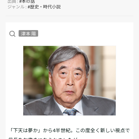
出典 :
#本の話
ジャンル :
#歴史・時代小説
津本 陽
――「下天は夢か」から4半世紀。この度全く新しい視点で