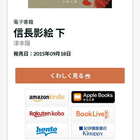
電子書籍
信長影絵 下
津本陽
発売日：2015年09月18日
くわしく見る
tore
ve
書店Kinoppy