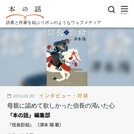
メニュー
読者と作家を結ぶリボンのようなウェブメディア
インタビュー・対談
2013.01.30
母親に認めて欲しかった信長の渇いた心
「本の話」編集部
『信長影絵』 （津本 陽 著）