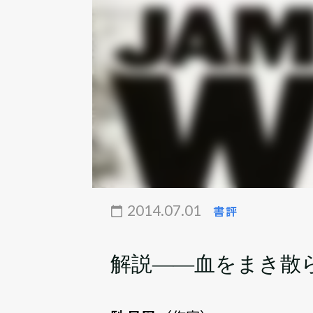
2014.07.01
書評
解説――血をまき散