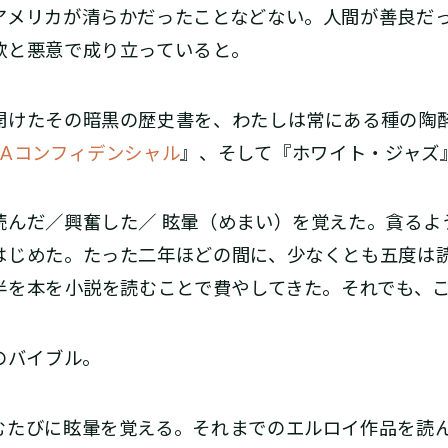
アメリカが清らかだったことなどない。人間が善良だ
と悪意で成り立っている――と。
開けたその暗黒の歴史書を、わたしは常にある種の陶
LAコンフィデンシャル
』、そして――『ホワイト・ジャズ
んだ／興奮した／ 眩暈（めまい）を覚えた。貪るよ
はじめた。たった二年ほどの間に、少なくとも五度は
を本を――小説を読むことで費やしてきた。それでも、
のバイブル。
たびに眩暈を覚える。それまでのエルロイ作品を読ん