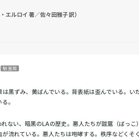
・エルロイ 著／佐々田雅子 訳）
馳 星周
背景は黒ずみ、黄ばんでいる。背表紙は歪んでいる。い
いる。
れない、暗黒のLAの歴史。悪人たちが跋扈（ばっこ
血が流れている。悪人たちは咆哮する。秩序などくそ