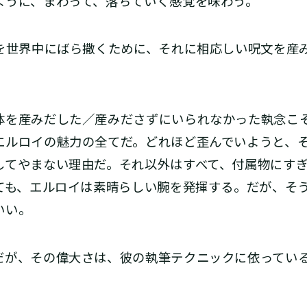
ように、まわって、落ちていく感覚を味わう。
念を世界中にばら撒くために、それに相応しい呪文を産
を産みだした／産みださずにいられなかった執念こ
エルロイの魅力の全てだ。どれほど歪んでいようと、
してやまない理由だ。それ以外はすべて、付属物にす
しても、エルロイは素晴らしい腕を発揮する。だが、そ
いい。
が、その偉大さは、彼の執筆テクニックに依ってい