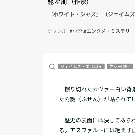
馳 星周
（作家）
『ホワイト・ジャズ』 （ジェイムズ
ジャンル :
#小説
,
#エンタメ・ミステリ
ジェイムズ・エルロイ
佐々田 雅子
擦り切れたカヴァー――白い
た附箋（ふせん）が貼られて
歴史の表面には決してあらわ
る。アスファルトには絶えず