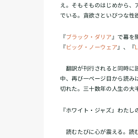
え。そもそものはじめから、
でいる。貪欲さといびつな性欲
『
ブラック・ダリア
』で幕を
『
ビッグ・ノーウェア
』、『
翻訳が刊行されると同時に読
中、再び一ページ目から読み
切れた。三十数年の人生の大半
『ホワイト・ジャズ』――わたし
読むたびに心が震える。読む