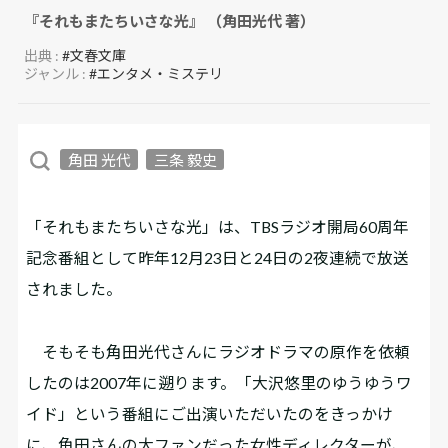
『それもまたちいさな光』 （角田光代 著）
出典 :
#文春文庫
ジャンル :
#エンタメ・ミステリ
角田 光代
三条 毅史
「それもまたちいさな光」は、TBSラジオ開局60周年
記念番組として昨年12月23日と24日の2夜連続で放送
されました。
そもそも角田光代さんにラジオドラマの原作を依頼
したのは2007年に遡ります。「大沢悠里のゆうゆうワ
イド」という番組にご出演いただいたのをきっかけ
に、角田さんの大ファンだった女性ディレクターが、