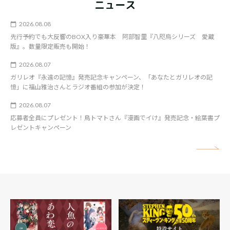
ニュース
2026.08.08
先行予約でも大反響のBOX入り豪華本 阿部智里『八咫烏シリーズ 愛蔵
版』。数量限定販売も開始！
2026.08.07
ガリレオ『永遠の記憶』発売記念キャンペーン、「あなたとガリレオの記
憶」に福山雅治さんとラジオ番組の参加が決定！
2026.08.07
応募者全員にプレゼント！鳥トマトさん『漫画でイけ』発売記念・絵葉書プ
レゼントキャンペーン
矢