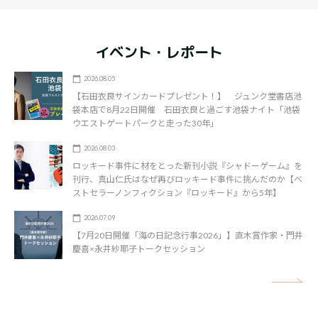
イベント・レポート
2026.08.05
【石田衣良サインカードプレゼント！】 ジュンク堂書店池
袋本店で8月22日開催 石田衣良と過ごす池袋ナイト「池袋
ウエストゲートパークと走った30年」
2026.08.03
ロッキード事件に材をとった新刊小説『シャドーゲーム』を
刊行、真山仁氏はなぜ再びロッキード事件に挑んだのか【ベ
ストセラーノンフィクション『ロッキード』から5年】
2026.07.09
【7月20日開催「海の日記念行事2026」】直木賞作家・門井
慶喜×永井紗耶子トークセッション
矢