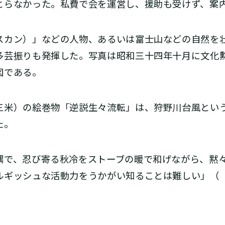
とらなかった。私費で会を運営し、援助も受けず、案
スカン）」などの人物、あるいは富士山などの自然を
多芸振りも発揮した。写真は昭和三十四年十月に文化
図である。
三米）の絵巻物「逆説生々流転」は、狩野川台風とい
た。
隅で、忍び寄る秋冷をストーブの暖で和げながら、黙
ルギッシュな活動力をうかがい知ることは難しい」（