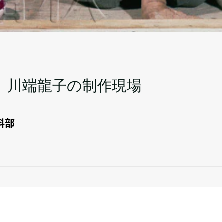
、川端龍子の制作現場
料部