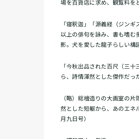
場を百貨店に求め、観覧料を
「寝釈迦」「源義経（ジンギ
以上の俳句を詠み、書も嗜む
影。犬を愛した龍子らしい構
「今秋出品された百尺（三十
ら、詩情渾然とした傑作だっ
（略）総檜造りの大画室の片
然とした短躯から、あのエネ
月九日号）