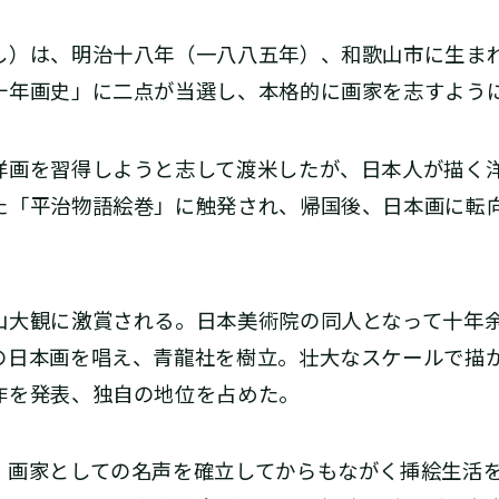
）は、明治十八年（一八八五年）、和歌山市に生ま
十年画史」に二点が当選し、本格的に画家を志すよう
画を習得しようと志して渡米したが、日本人が描く
た「平治物語絵巻」に触発され、帰国後、日本画に転
大観に激賞される。日本美術院の同人となって十年
の日本画を唱え、青龍社を樹立。壮大なスケールで描
作を発表、独自の地位を占めた。
画家としての名声を確立してからもながく挿絵生活を