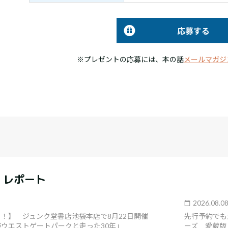
応募する
※プレゼントの応募には、本の話
メールマガジ
・レポート
2026.08.0
！】 ジュンク堂書店池袋本店で8月22日開催
先行予約でも
ウエストゲートパークと走った30年」
ーズ 愛蔵版