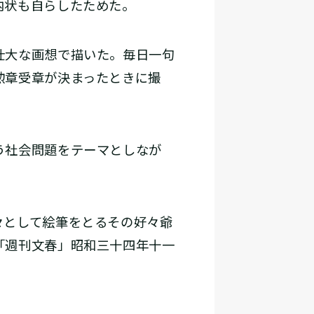
内状も自らしたためた。
壮大な画想で描いた。毎日一句
勲章受章が決まったときに撮
う社会問題をテーマとしなが
々として絵筆をとるその好々爺
「週刊文春」昭和三十四年十一