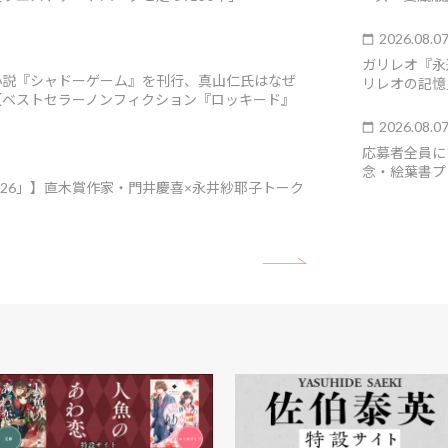
2026.08.0
ガリレオ『永
小説『シャドーゲーム』を刊行、真山仁氏はなぜ
リレオの記憶
【ベストセラーノンフィクション『ロッキード』
2026.08.0
応募者全員に
念・絵葉書プ
026」】直木賞作家・門井慶喜×永井紗耶子トーク
矢印