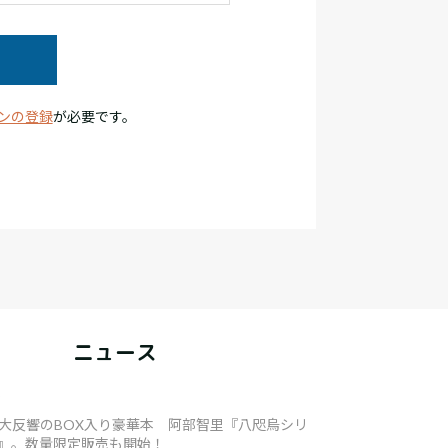
ンの登録
が必要です。
ニュース
8
大反響のBOX入り豪華本 阿部智里『八咫烏シリ
』。数量限定販売も開始！