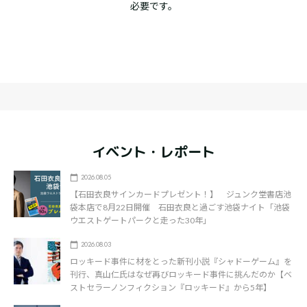
必要です。
イベント・レポート
2026.08.05
【石田衣良サインカードプレゼント！】 ジュンク堂書店池
袋本店で8月22日開催 石田衣良と過ごす池袋ナイト「池袋
ウエストゲートパークと走った30年」
2026.08.03
ロッキード事件に材をとった新刊小説『シャドーゲーム』を
刊行、真山仁氏はなぜ再びロッキード事件に挑んだのか【ベ
ストセラーノンフィクション『ロッキード』から5年】