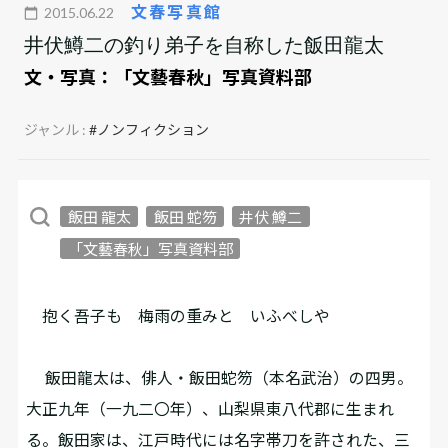
文春写真館
2015.06.22
井伏鱒二の釣り弟子を自称した飯田龍太
文・写真：
「文藝春秋」写真資料部
ジャンル :
#ノンフィクション
飯田 龍太
飯田 蛇笏
井伏 鱒二
「文藝春秋」写真資料部
抱く吾子も 梅雨の重みと いふべしや
飯田龍太は、俳人・飯田蛇笏（本名武治）の四男。
大正九年（一九二〇年）、山梨県東八代郡に生まれ
る。飯田家は、江戸時代には名字帯刀を許された、三