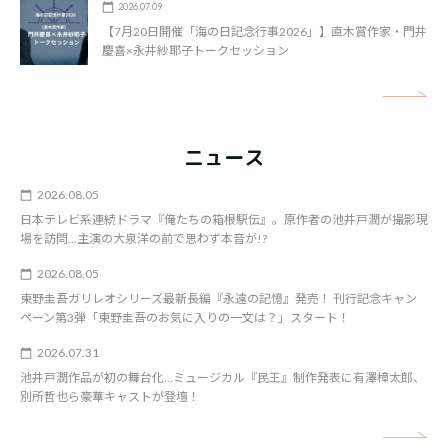
2026.07.09
【7月20日開催「海の日記念行事2026」】直木賞作家・門井
慶喜×永井紗耶子トークセッション
矢
ニュース
2026.08.05
日本テレビ系連続ドラマ『俺たちの箱根駅伝』。原作者の池井戸潤が撮影現
場を訪問…主演の大泉洋の前で思わず本音が!?
2026.08.05
東野圭吾ガリレオシリーズ最新長編『永遠の記憶』発売！ 刊行記念キャン
ペーン第3弾「東野圭吾のお気に入りの一文は？」スタート！
2026.07.31
池井戸潤作品が初の舞台化…ミュージカル『民王』制作発表に有澤樟太郎、
別所哲也ら豪華キャストが登壇！
矢