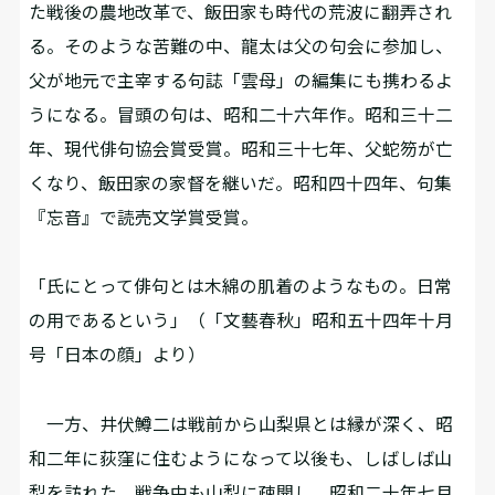
た戦後の農地改革で、飯田家も時代の荒波に翻弄され
る。そのような苦難の中、龍太は父の句会に参加し、
父が地元で主宰する句誌「雲母」の編集にも携わるよ
うになる。冒頭の句は、昭和二十六年作。昭和三十二
年、現代俳句協会賞受賞。昭和三十七年、父蛇笏が亡
くなり、飯田家の家督を継いだ。昭和四十四年、句集
『忘音』で読売文学賞受賞。
「氏にとって俳句とは木綿の肌着のようなもの。日常
の用であるという」（「文藝春秋」昭和五十四年十月
号「日本の顔」より）
一方、井伏鱒二は戦前から山梨県とは縁が深く、昭
和二年に荻窪に住むようになって以後も、しばしば山
梨を訪れた。戦争中も山梨に疎開し、昭和二十年七月