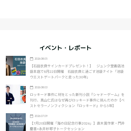
イベント・レポート
2026.08.05
【石田衣良サインカードプレゼント！】 ジュンク堂書店池
袋本店で8月22日開催 石田衣良と過ごす池袋ナイト「池袋
ウエストゲートパークと走った30年」
2026.08.03
ロッキード事件に材をとった新刊小説『シャドーゲーム』を
刊行、真山仁氏はなぜ再びロッキード事件に挑んだのか【ベ
ストセラーノンフィクション『ロッキード』から5年】
2026.07.09
【7月20日開催「海の日記念行事2026」】直木賞作家・門井
慶喜×永井紗耶子トークセッション