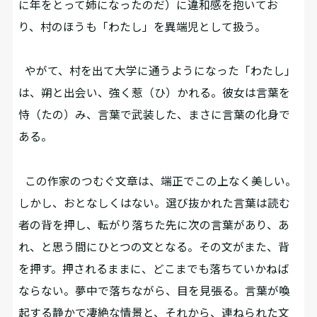
に年をとって姉になったのだ）に違和感を抱いてお
り、村のほうも「わたし」を異端児として扱う。
やがて、村を出て大学に通うようになった「わたし」
は、朔と出会い、強く惹（ひ）かれる。彼女は言葉を
恃（たの）み、言葉で武装した、まさに言葉の化身で
ある――。
この作家のつむぐ文章は、端正でこの上なく美しい。
しかし、おとなしくはない。選び抜かれた言葉は読む
者の背を押し、転がり落ちた先に次の言葉があり、あ
れ、と思う間にひとつの文となる。その文がまた、背
を押す。押されるままに、どこまでも落ちていかねば
ならない。夢中で落ちながら、目を見張る。言葉が喚
起する静かで凄絶な情景と、それから、連ねられた文