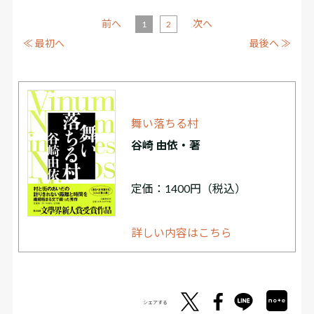
前へ
次へ
1
2
≪ 最初へ
最後へ ≫
舞い落ちる村
谷崎 由依・著
定価：1400円（税込）
詳しい内容はこちら
シェアする