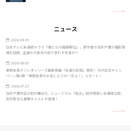
矢
ニュース
2026.08.05
日本テレビ系連続ドラマ『俺たちの箱根駅伝』。原作者の池井戸潤が撮影現
場を訪問…主演の大泉洋の前で思わず本音が!?
2026.08.05
東野圭吾ガリレオシリーズ最新長編『永遠の記憶』発売！ 刊行記念キャン
ペーン第3弾「東野圭吾のお気に入りの一文は？」スタート！
2026.07.31
池井戸潤作品が初の舞台化…ミュージカル『民王』制作発表に有澤樟太郎、
別所哲也ら豪華キャストが登壇！
矢