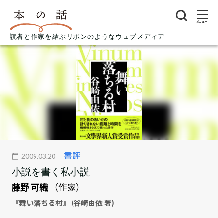
メニュー
読者と作家を結ぶリボンのようなウェブメディア
書評
2009.03.20
小説を書く私小説
藤野 可織
（作家）
『舞い落ちる村』 (谷崎由依 著)