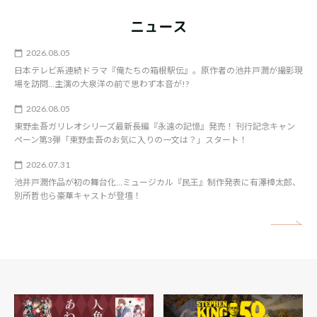
ニュース
2026.08.05
日本テレビ系連続ドラマ『俺たちの箱根駅伝』。原作者の池井戸潤が撮影現
場を訪問…主演の大泉洋の前で思わず本音が!?
2026.08.05
東野圭吾ガリレオシリーズ最新長編『永遠の記憶』発売！ 刊行記念キャン
ペーン第3弾「東野圭吾のお気に入りの一文は？」スタート！
2026.07.31
池井戸潤作品が初の舞台化…ミュージカル『民王』制作発表に有澤樟太郎、
別所哲也ら豪華キャストが登壇！
矢