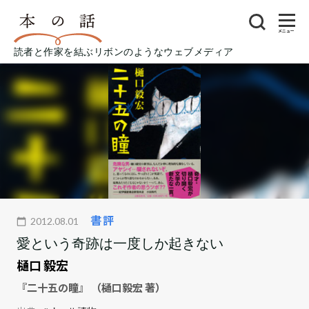
メニュー
読者と作家を結ぶリボンのようなウェブメディア
書評
2012.08.01
愛という奇跡は一度しか起きない
樋口 毅宏
『二十五の瞳』 （樋口毅宏 著）