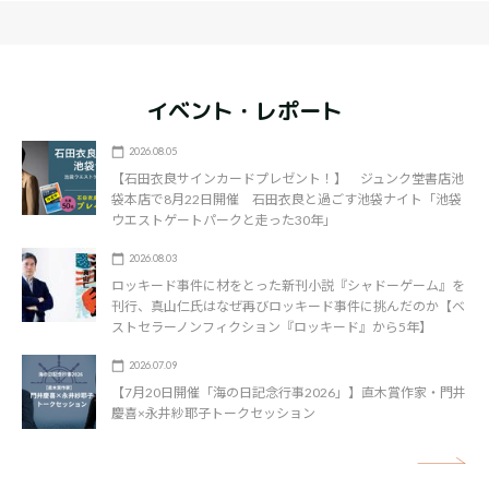
イベント・レポート
2026.08.05
【石田衣良サインカードプレゼント！】 ジュンク堂書店池
袋本店で8月22日開催 石田衣良と過ごす池袋ナイト「池袋
ウエストゲートパークと走った30年」
2026.08.03
ロッキード事件に材をとった新刊小説『シャドーゲーム』を
刊行、真山仁氏はなぜ再びロッキード事件に挑んだのか【ベ
ストセラーノンフィクション『ロッキード』から5年】
2026.07.09
【7月20日開催「海の日記念行事2026」】直木賞作家・門井
慶喜×永井紗耶子トークセッション
矢