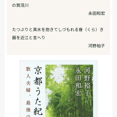
の賀茂川
永田和宏
たつぷりと真水を抱きてしづもれる昏（くら）き
器を近江と言へり
河野裕子