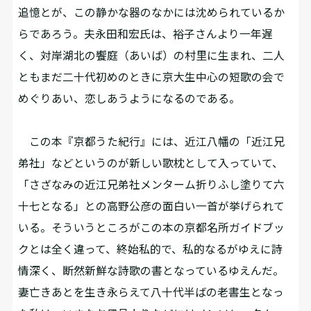
追憶とが、この静かな器のなかには沈められているか
らであろう。夫永田和宏氏は、裕子さんより一年遅
く、対岸湖北の饗庭（あいば）の村里に生まれ、二人
ともまだ二十代初めのときに京大生中心の短歌の会で
めぐりあい、恋しあうようになるのである。
この本『京都うた紀行』には、近江八幡の「近江兄
弟社」などというのが新しい歌枕として入っていて、
「さざなみの近江兄弟社メンターム折りふし塗りて六
十七となる」との高野公彦の面白い一首が挙げられて
いる。そういうところがこの本の京都名所ガイドブッ
クとは全く違って、終始私的で、私的なるがゆえに詩
情深く、断然新鮮な詩歌の書となっているゆえんだ。
妻亡きあとを生き永らえて八十代半ばの老書生となっ