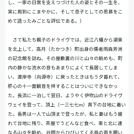
し、一家の日常を支えつづけた人の姿とその一生を、
実に周到にこまやかに、そして息子としての思慕をこ
めて語ったみごとな評伝である。）
さて私たち親子のドライヴでは、近江八幡から湖東
を北上して、高月（たかつき）町出身の儒者雨森芳洲
の記念館を訪ね、その屋敷裏の川と山々の眺めも、町
内の静かな流水の音もあまりによくて長居してしま
い、渡岸寺（向源寺）に戻ったときはもう夕暮れて、
肝心の十一面観音を拝することはついにできなかっ
た。長浜に一泊して翌日、ようやく伊吹山のドライヴ
ウェイを登って、頂上（一三七七m）真下の台地に着い
た。長男は一人で山頂まで登ったが、私と妻はもう疲
れて台地に残り、茶屋でうどんなど食べ、東と北に連
なる山々を眺め、谷間からひびいてくる鳥の声を聞い