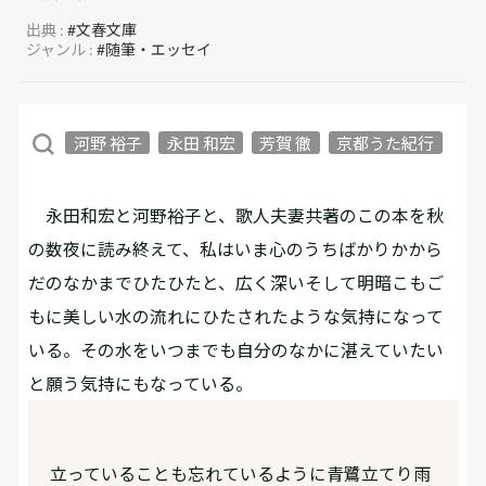
出典 :
#文春文庫
ジャンル :
#随筆・エッセイ
河野 裕子
永田 和宏
芳賀 徹
京都うた紀行
永田和宏と河野裕子と、歌人夫妻共著のこの本を秋
の数夜に読み終えて、私はいま心のうちばかりかから
だのなかまでひたひたと、広く深いそして明暗こもご
もに美しい水の流れにひたされたような気持になって
いる。その水をいつまでも自分のなかに湛えていたい
と願う気持にもなっている。
立っていることも忘れているように青鷺立てり雨