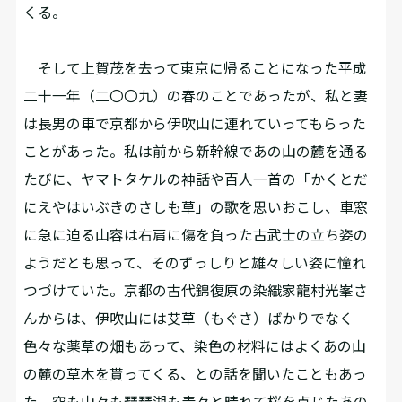
くる。
そして上賀茂を去って東京に帰ることになった平成
二十一年（二〇〇九）の春のことであったが、私と妻
は長男の車で京都から伊吹山に連れていってもらった
ことがあった。私は前から新幹線であの山の麓を通る
たびに、ヤマトタケルの神話や百人一首の「かくとだ
にえやはいぶきのさしも草」の歌を思いおこし、車窓
に急に迫る山容は右肩に傷を負った古武士の立ち姿の
ようだとも思って、そのずっしりと雄々しい姿に憧れ
つづけていた。京都の古代錦復原の染織家龍村光峯さ
んからは、伊吹山には艾草（もぐさ）ばかりでなく
色々な薬草の畑もあって、染色の材料にはよくあの山
の麓の草木を貰ってくる、との話を聞いたこともあっ
た。空も山々も琵琶湖も青々と晴れて桜を点じたあの