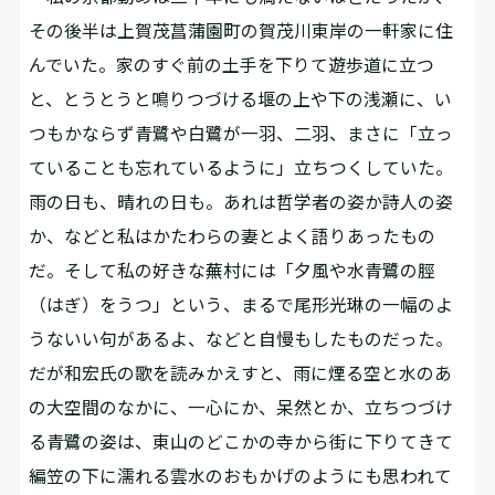
その後半は上賀茂菖蒲園町の賀茂川東岸の一軒家に住
んでいた。家のすぐ前の土手を下りて遊歩道に立つ
と、とうとうと鳴りつづける堰の上や下の浅瀬に、い
つもかならず青鷺や白鷺が一羽、二羽、まさに「立っ
ていることも忘れているように」立ちつくしていた。
雨の日も、晴れの日も。あれは哲学者の姿か詩人の姿
か、などと私はかたわらの妻とよく語りあったもの
だ。そして私の好きな蕪村には「夕風や水青鷺の脛
（はぎ）をうつ」という、まるで尾形光琳の一幅のよ
うないい句があるよ、などと自慢もしたものだった。
だが和宏氏の歌を読みかえすと、雨に煙る空と水のあ
の大空間のなかに、一心にか、呆然とか、立ちつづけ
る青鷺の姿は、東山のどこかの寺から街に下りてきて
編笠の下に濡れる雲水のおもかげのようにも思われて