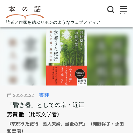
メニュー
読者と作家を結ぶリボンのようなウェブメディア
書評
2016.01.22
「昏き器」としての京・近江
芳賀 徹
（比較文学者）
『京都うた紀行 歌人夫婦、最後の旅』 （河野裕子・永田
和宏 著）