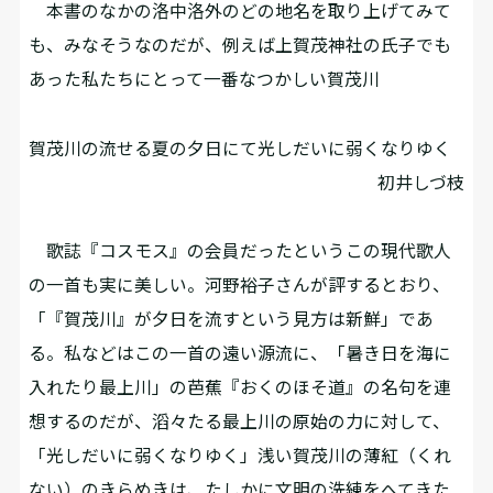
本書のなかの洛中洛外のどの地名を取り上げてみて
も、みなそうなのだが、例えば上賀茂神社の氏子でも
あった私たちにとって一番なつかしい賀茂川――
賀茂川の流せる夏の夕日にて光しだいに弱くなりゆく
初井しづ枝
歌誌『コスモス』の会員だったというこの現代歌人
の一首も実に美しい。河野裕子さんが評するとおり、
「『賀茂川』が夕日を流すという見方は新鮮」であ
る。私などはこの一首の遠い源流に、「暑き日を海に
入れたり最上川」の芭蕉『おくのほそ道』の名句を連
想するのだが、滔々たる最上川の原始の力に対して、
「光しだいに弱くなりゆく」浅い賀茂川の薄紅（くれ
ない）のきらめきは、たしかに文明の洗練をへてきた