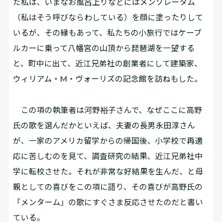
た私は、いまなお風呂上りなどにはメンソレータム
（私はそう呼びならわしている）を顔に塗ったりして
いるが、その縁もあって、私たちの小旅行ではケーブ
ルカーに乗って八幡宮の山頂から琵琶湖を一望する
と、町中に出て、近江兄弟社の創業者にして建築家、
ウィリアム・M・ヴォーリズの記念館を訪ねもした。
この項の執筆者は河野裕子さんで、なぜここに高野
氏の歌を選んだかといえば、夫妻の長男永田淳さん
が、一家のアメリカ留学からの帰国後、小学校で再適
応に苦しむのを見て、調査研究の結果、近江兄弟社中
学に転校させた。それが非常な好結果を生んだ、と母
親としての喜びをこの項に語り、その喜びが高野氏の
「メンターム」の歌にすぐさま反応させたのだと書い
ている。