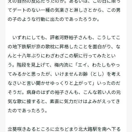
えの自然の反応だったのか。あるいは、この日に限っ
てデートのない一種の気楽さと淋しさとから、この男
の子のような行動に出たのであったろうか。
いずれにしても、評者河野裕子さんも、こうしてこ
の地下鉄駅が京の歌枕に昇格したことを面白がり、な
んと十八年ぶりにわざわざこの駅に行ってみたとい
う。階段を見上げて、梅内流に「エイ、わたしもやっ
てみるかと思ったが、いけませんお齢（とし）を考え
なさいと言い聞かせゆっくりと上がって」いったのだ
そうだ。病身のはずの裕子さんも、こんな若い人の元
気な歌に接すると、素直に気力だけはよみがえってき
たのであったろう。
立葵咲きゐるところに立ちどまり北大路駅を南へ下る