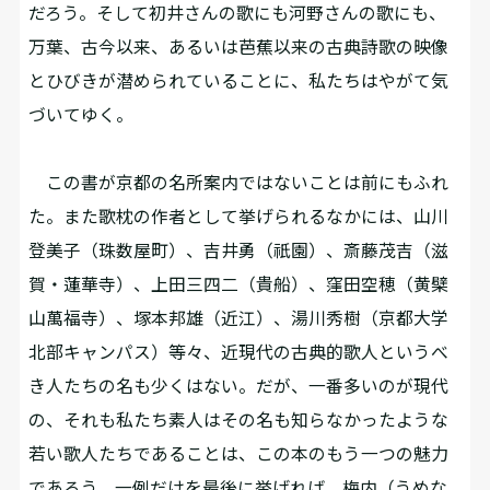
だろう。そして初井さんの歌にも河野さんの歌にも、
万葉、古今以来、あるいは芭蕉以来の古典詩歌の映像
とひびきが潜められていることに、私たちはやがて気
づいてゆく。
この書が京都の名所案内ではないことは前にもふれ
た。また歌枕の作者として挙げられるなかには、山川
登美子（珠数屋町）、吉井勇（祇園）、斎藤茂吉（滋
賀・蓮華寺）、上田三四二（貴船）、窪田空穂（黄檗
山萬福寺）、塚本邦雄（近江）、湯川秀樹（京都大学
北部キャンパス）等々、近現代の古典的歌人というべ
き人たちの名も少くはない。だが、一番多いのが現代
の、それも私たち素人はその名も知らなかったような
若い歌人たちであることは、この本のもう一つの魅力
であろう。一例だけを最後に挙げれば、梅内（うめな