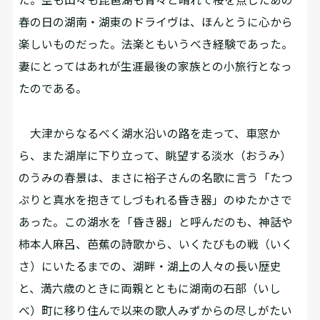
春の日の湖南・湖東のドライヴは、ほんとうに心から
楽しいものだった。法楽ともいうべき経験であった。
妻にとってはあれが生涯最後の家族との小旅行となっ
たのである。
大津からなるべく湖水沿いの路を走って、車窓か
ら、また湖岸に下り立って、眺望する淡水（おうみ）
のうみの春景は、まさに裕子さんの名歌に言う「たつ
ぷりと真水を抱きてしづもれる昏き器」のゆたかさで
あった。この湖水を「昏き器」と呼んだのも、神話や
柿本人麻呂、芭蕉の詩歌から、いくたびもの戦（いく
さ）にいたるまでの、湖畔・湖上の人々の長い歴史
と、満六歳のときに両親とともに湖南の石部（いし
べ）町に移り住んで以来の歌人みずからの尽しがたい