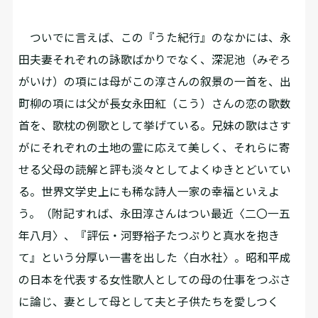
ついでに言えば、この『うた紀行』のなかには、永
田夫妻それぞれの詠歌ばかりでなく、深泥池（みぞろ
がいけ）の項には母がこの淳さんの叙景の一首を、出
町柳の項には父が長女永田紅（こう）さんの恋の歌数
首を、歌枕の例歌として挙げている。兄妹の歌はさす
がにそれぞれの土地の霊に応えて美しく、それらに寄
せる父母の読解と評も淡々としてよくゆきとどいてい
る。世界文学史上にも稀な詩人一家の幸福といえよ
う。（附記すれば、永田淳さんはつい最近〈二〇一五
年八月〉、『評伝・河野裕子――たつぷりと真水を抱き
て』という分厚い一書を出した〈白水社〉。昭和平成
の日本を代表する女性歌人としての母の仕事をつぶさ
に論じ、妻として母として夫と子供たちを愛しつく