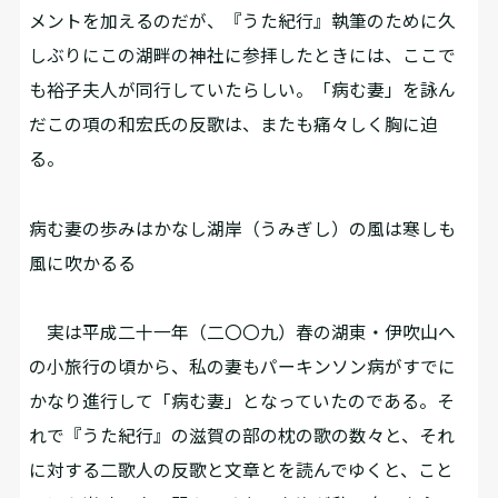
メントを加えるのだが、『うた紀行』執筆のために久
しぶりにこの湖畔の神社に参拝したときには、ここで
も裕子夫人が同行していたらしい。「病む妻」を詠ん
だこの項の和宏氏の反歌は、またも痛々しく胸に迫
る。
病む妻の歩みはかなし湖岸（うみぎし）の風は寒しも
風に吹かるる
実は平成二十一年（二〇〇九）春の湖東・伊吹山へ
の小旅行の頃から、私の妻もパーキンソン病がすでに
かなり進行して「病む妻」となっていたのである。そ
れで『うた紀行』の滋賀の部の枕の歌の数々と、それ
に対する二歌人の反歌と文章とを読んでゆくと、こと